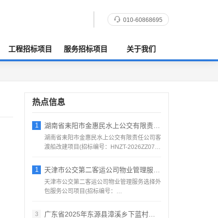
010-60868695
工程招标项目
服务招标项目
关于我们
热点信息
1
湖南省耒阳市金惠民水上公交有限责任公司客
湖南省耒阳市金惠民水上公交有限责任公司客
渡船改建项目(招标编号：HNZT-2026ZZ076)
项目所...
1
天津市公交第二客运公司物业管理服务选择外
天津市公交第二客运公司物业管理服务选择外
包服务公司项目(招标编号：
BJSJ202608201)项目所...
广东省2025年东源县漳溪乡下蓝村农产品
3