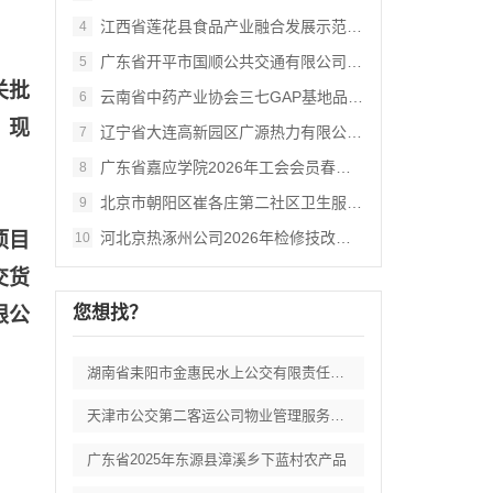
江西省莲花县食品产业融合发展示范基地项目
4
广东省开平市国顺公共交通有限公司2026
5
关批
云南省中药产业协会三七GAP基地品牌信任
6
，现
辽宁省大连高新园区广源热力有限公司202
7
广东省嘉应学院2026年工会会员春秋游活
8
北京市朝阳区崔各庄第二社区卫生服务中心职
9
项目
河北京热涿州公司2026年检修技改项目-
10
交货
您想找？
限公
湖南省耒阳市金惠民水上公交有限责任公司客
天津市公交第二客运公司物业管理服务选择外
广东省2025年东源县漳溪乡下蓝村农产品