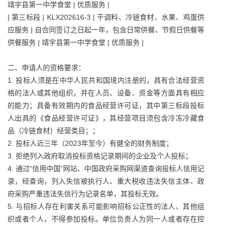
靖宇县第一中学食堂 | 优质服务 |
| 第三标段 | KLX202616-3 | 干调料、冷链食材、水果、鸡蛋供
应服务 | 自合同签订之日起一年，包含日常供餐、节假日供餐等
供餐服务 | 靖宇县第一中学食堂 | 优质服务 |
二、申请人的资格要求：
1. 投标人须是在中华人民共和国境内注册的，具有合法经营资
格的法人或其他组织，并在人员、设备、资金等方面具有相应
的能力；具备有效期内的食品经营许可证，其中第三标段投标
人出具的《食品经营许可证》，其经营项目须包含冷冻冷藏食
品（冷链食材）经营类目；；
2. 投标人近三年（2023年至今）有健全的财务制度；
3. 拒绝列入政府取消投标资格记录期间的企业及个人投标；
4. 通过“信用中国”网站、中国政府采购网渠道查询投标人信用记
录，经查询，列入失信被执行人、重大税收违法失信主体、政
府采购严重违法失信行为记录名单，其投标无效。
5. 与招标人存在利害关系可能影响招标公正性的法人、其他组
织或者个人，不得参加投标。单位负责人为同一人或者存在控