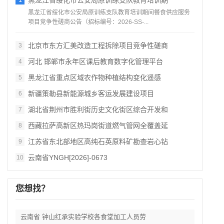
黑龙江省绥化市公安局原训练支队教育培训期
黑龙江省绥化市公安局原训练支队教育培训期间餐食供应服务
项目竞争性磋商公告（招标编号：2026‑SS‑...
北京市东方汇美改造工程拆除项目竞争性磋商
3
河北 邯郸市永年区课后教育数字化管理平台
4
黑龙江省重点区域农作物种植结构变化遥感
5
新疆策勒县新能源城乡客运发展建设项目
6
湖北省荆州市胜利街历史文化街区综合开发和
7
西藏拉萨高新区热玛岗街道燃气管网全覆盖延
8
江苏省东北部地区高纯石英原料矿勘查岩心钻
9
云南省YNGH[2026]-0673
10
您想找？
云南省 钟山红承实验学校各食堂加工人员劳