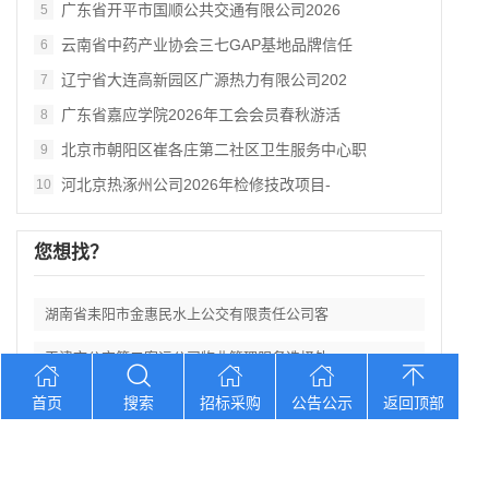
广东省开平市国顺公共交通有限公司2026
5
云南省中药产业协会三七GAP基地品牌信任
6
辽宁省大连高新园区广源热力有限公司202
7
广东省嘉应学院2026年工会会员春秋游活
8
北京市朝阳区崔各庄第二社区卫生服务中心职
9
河北京热涿州公司2026年检修技改项目-
10
您想找？
湖南省耒阳市金惠民水上公交有限责任公司客
天津市公交第二客运公司物业管理服务选择外
广东省2025年东源县漳溪乡下蓝村农产品
首页
搜索
招标采购
公告公示
返回顶部
江西省莲花县食品产业融合发展示范基地项目
广东省开平市国顺公共交通有限公司2026