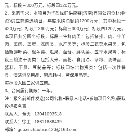
元，标段三300万元，标段四120万元。
2、采购需求：本项目为华盈优鲜供应链(济南)有限公司食材(物
资)供应商遴选项目，年度采购总额约1200万元；其中标段一
420万元；标段二360万元；标段三300万元；标段四120万元。
本项目共分四个标段，标段一生鲜肉类：包括猪排、肉、牛羊
肉、禽肉、禽蛋、冻肉类、水产类等；标段二蔬菜水果类：包
括新鲜叶菜、根茎类、瓜果、菌菇、鲜切菜、应季水果等；标
段三粮油干调类：包括大米、面粉、食用油、杂粮、调味品、
酱料、干货、豆制品等；标段四综合物资类：包括一次性餐
具、清洁消杀用品、厨房耗材、劳保用品等。
每标段入围三家供应商。
3、合同履行期限：一年。
注：报名前邮件发送(公司名称+联系人电话+参加项目名称)获取
投标报名表
联系人：董天 13041093518
联系人：徐工 18611886439
邮箱：guoxinzhaobiao123@163.com