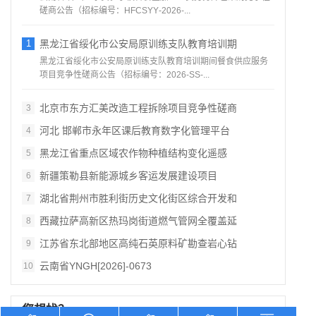
磋商公告（招标编号：HFCSYY‑2026‑...
1
黑龙江省绥化市公安局原训练支队教育培训期
黑龙江省绥化市公安局原训练支队教育培训期间餐食供应服务
项目竞争性磋商公告（招标编号：2026‑SS‑...
北京市东方汇美改造工程拆除项目竞争性磋商
3
河北 邯郸市永年区课后教育数字化管理平台
4
黑龙江省重点区域农作物种植结构变化遥感
5
新疆策勒县新能源城乡客运发展建设项目
6
湖北省荆州市胜利街历史文化街区综合开发和
7
西藏拉萨高新区热玛岗街道燃气管网全覆盖延
8
江苏省东北部地区高纯石英原料矿勘查岩心钻
9
云南省YNGH[2026]-0673
10
您想找？