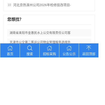
河北京热涿州公司2026年检修技改项目-
10
您想找？
湖南省耒阳市金惠民水上公交有限责任公司客
天津市公交第二客运公司物业管理服务选择外
广东省2025年东源县漳溪乡下蓝村农产品
首页
搜索
招标采购
公告公示
返回顶部
江西省莲花县食品产业融合发展示范基地项目
广东省开平市国顺公共交通有限公司2026
Copyright © 2012-2026 中招招标网 版权所有 网站备案号：
京
ICP备2023026371号-2