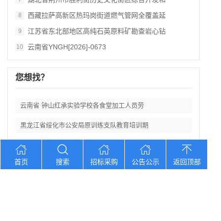
西藏拉萨高新区热玛岗街道燃气管网全覆盖延
8
江苏省东北部地区高纯石英原料矿勘查岩心钻
9
云南省YNGH[2026]-0673
10
您想找？
云南省 钟山红承实验学校各食堂加工人员劳
黑龙江省绥化市公安局原训练支队教育培训期
北京市东方汇美改造工程拆除项目竞争性磋商
首页
搜索
招标采购
公告公示
返回顶部
河北 邯郸市永年区课后教育数字化管理平台
黑龙江省重点区域农作物种植结构变化遥感