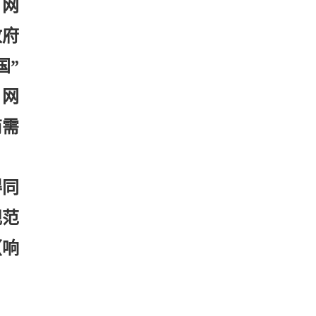
购网
政府
国”
购网
商需
得同
规范
（响