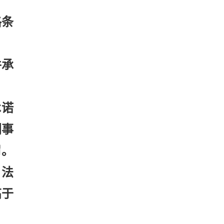
格条
件承
承诺
刑事
罚。
，法
高于