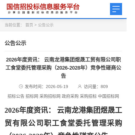
当前位置：
首页
>
公告公示
公告公示
2026年度资讯： 云南龙港集团煜晟工贸有限公司职
工食堂委托管理采购（2026-2028年）竞争性磋商公
告
发布时间：2026-05-19
访问量：
809
招标公告 招标网 采购招标网 政府采购 采购招标 中国招标网
2026年度资讯： 云南龙港集团煜晟工
贸有限公司职工食堂委托管理采购