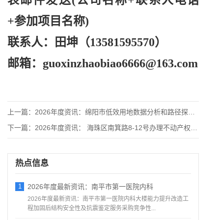
表邮件发送
(公司名称+联系人电话
+参加项目名称)
联系人：田坤（
13581595570）
邮箱：
guoxinzhaobiao6666@163.com
上一篇：
2026年度资讯：绵阳市低效用地数据分析和路径探索项目竞争性
下一篇：
2026年度资讯： 海珠区南箕路8-12号办理不动产权证诉
热点信息
1
2026年度最新资讯：南平市第一医院内科
2026年度最新资讯：南平市第一医院内科大楼能力提升改造工
程加固后结构安全性及抗震鉴定服务采购竞争性...