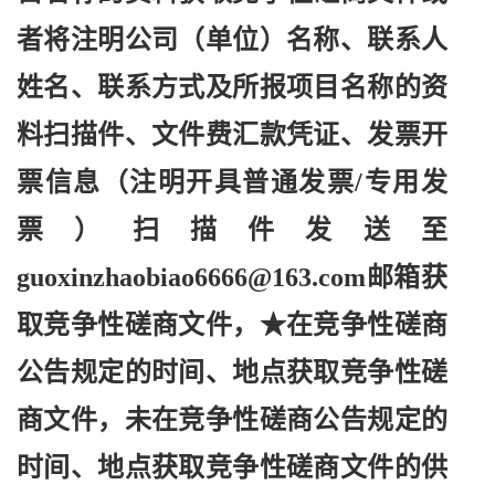
者将注明公司（单位）名称、联系人
姓名、联系方式及所报项目名称的资
料扫描件、文件费汇款凭证、发票开
票信息（注明开具普通发票
/专用发
票）扫描件发送至
guoxinzhaobiao6666@163.com邮箱获
取竞争性磋商文件，★在竞争性磋商
公告规定的时间、地点获取竞争性磋
商文件，未在竞争性磋商公告规定的
时间、地点获取竞争性磋商文件的供