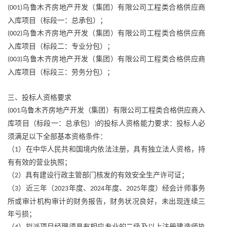
乌鲁木齐房地产开发（集团）有限公司工程类合格供应商
(001)
入库项目（标段一：总承包）；
乌鲁木齐房地产开发（集团）有限公司工程类合格供应商
(002)
入库项目（标段二：专业分包）；
乌鲁木齐房地产开发（集团）有限公司工程类合格供应商
(003)
入库项目（标段三：劳务分包）；
三、投标人资格要求
乌鲁木齐房地产开发（集团）有限公司工程类合格供应商入
(001
库项目（标段一：总承包）
的投标人资格能力要求：投标人必
)
须满足以下全部基本资格条件：
（
）在中华人民共和国境内依法注册，具有独立法人资格，持
1
有有效的营业执照；
（
）具有建设行政主管部门核发的有效安全生产许可证；
2
（
）近三年（
年度、
年度、
年度）经会计师事务
3
2023
2024
2025
所或审计机构审计的财务报告，财务状况良好，未出现连续三
年亏损；
（
）拟派项目经理须具有相应专业的二级及以上注册建造师执