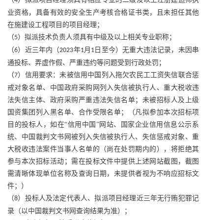
4
业资格，具备有效的安全生产考核合格证书类，且未担任其他
在施建设工程项目的项目经理；
（
）拟派技术负责人须具有中级及以上相关专业职称；
5
（
）近三年内（
年
月
日至今）无重大违法记录，未因串
6
2023
1
1
通投标、弄虚作假、严重违约等问题受到行政处罚；
（
）信用要求：未被信用中国列入拖欠农民工工资失信联合惩
7
戒对象名单、中国政府采购网列入失信被执行人、重大税收违
法失信主体、政府采购严重违法失信名单；未被招标人及上级
国资集团列入黑名单、合作受限名单；（凡拟参加本次招标项
目的投标人，如在“信用中国”网站、国家企业信用信息公示系
统、中国裁判文书网被列入失信被执行人、失信惩戒对象、重
大税收违法案件当事人名单的（尚在处罚期内的），将拒绝其
参与本次招标活动；需在投标文件中提供上述网站截图，截图
需清晰体现单位名称及查询日期，未提供者视为不响应招标文
件；）
（
）投标人及法定代表人、拟派项目经理近三年无行贿犯罪记
8
录（以中国裁判文书网查询结果为准）；