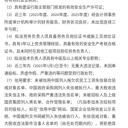
有有效的营业执照；
（
）具有建设行政主管部门核发的有效安全生产许可证；
2
（
）近三年（
年度、
年度、
年度）经会计师事务
3
2023
2024
2025
所或审计机构审计的财务报告，财务状况良好，未出现连续三
年亏损；
（
）拟派劳务负责人须具备劳务员岗位证书或施工员岗位证
4
书，具有
年以上劳务管理经验，具备有效的安全生产考核合格
3
证书，且未同时在其他工程项目担任劳务负责人；
（
）拟派技术负责人须具有中级及以上相关专业职称；
5
（
）近三年内（
年
月
日至今）无重大违法记录，未因串
6
2023
1
1
通投标、弄虚作假、严重违约等问题受到行政处罚；
（
）信用要求：未被信用中国列入拖欠农民工工资失信联合惩
7
戒对象名单、中国政府采购网列入失信被执行人、重大税收违
法失信主体、政府采购严重违法失信名单；未被招标人及上级
国资集团列入黑名单、合作受限名单；（凡拟参加本次招标项
目的投标人，如在“信用中国”网站、国家企业信用信息公示系
统、中国裁判文书网被列入失信被执行人、失信惩戒对象、重
大税收违法案件当事人名单的（尚在处罚期内的），将拒绝其