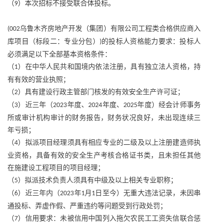
（
）本次招标不接受联合体投标。
9
乌鲁木齐房地产开发（集团）有限公司工程类合格供应商入
(002
库项目（标段二：专业分包）
的投标人资格能力要求：投标人
)
必须满足以下全部基本资格条件：
（
）在中华人民共和国境内依法注册，具有独立法人资格，持
1
有有效的营业执照；
（
）具有建设行政主管部门核发的有效安全生产许可证；
2
（
）近三年（
年度、
年度、
年度）经会计师事务
3
2023
2024
2025
所或审计机构审计的财务报告，财务状况良好，未出现连续三
年亏损；
（
）拟派项目经理须具有相应专业的二级及以上注册建造师执
4
业资格，具备有效的安全生产考核合格证书类，且未担任其他
在施建设工程项目的项目经理；
（
）拟派技术负责人须具有中级及以上相关专业职称；
5
（
）近三年内（
年
月
日至今）无重大违法记录，未因串
6
2023
1
1
通投标、弄虚作假、严重违约等问题受到行政处罚；
（
）信用要求：未被信用中国列入拖欠农民工工资失信联合惩
7