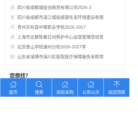
四川省成都城投创商贸有限公司2026-2
5
四川省成都市温江城投顺源生态环境建设有限
6
贵州天柱县中等职业学校2026-2027
7
上海市北蔡陈春日间照护中心运营管理项目竞
8
北京景山学校通州分校2026-2027学
9
山东省淄博市淄川区医院医疗保障服务采购项
10
您想找？
首页
搜索
招标采购
公告公示
返回顶部
江苏郭村新镇中心幼儿园校车服务项目招标公
河南天柱县中等职业学校2026-2027
四川省成都科蓉商务服务有限公司食材配送服
江苏刁铺街道全领域安全生产检查辅助技术服