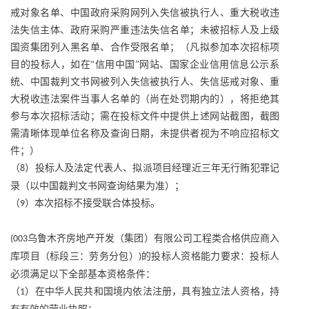
戒对象名单、中国政府采购网列入失信被执行人、重大税收违
法失信主体、政府采购严重违法失信名单；未被招标人及上级
国资集团列入黑名单、合作受限名单；（凡拟参加本次招标项
目的投标人，如在“信用中国”网站、国家企业信用信息公示系
统、中国裁判文书网被列入失信被执行人、失信惩戒对象、重
大税收违法案件当事人名单的（尚在处罚期内的），将拒绝其
参与本次招标活动；需在投标文件中提供上述网站截图，截图
需清晰体现单位名称及查询日期，未提供者视为不响应招标文
件；）
（
）投标人及法定代表人、拟派项目经理近三年无行贿犯罪记
8
录（以中国裁判文书网查询结果为准）；
（
）本次招标不接受联合体投标。
9
乌鲁木齐房地产开发（集团）有限公司工程类合格供应商入
(003
库项目（标段三：劳务分包）
的投标人资格能力要求：投标人
)
必须满足以下全部基本资格条件：
（
）在中华人民共和国境内依法注册，具有独立法人资格，持
1