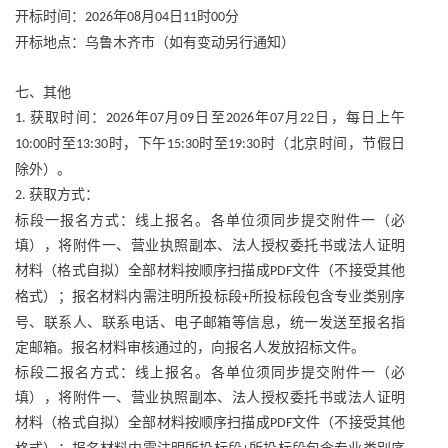
开标时间：
年
月
日
时
分
2026
08
04
11
00
开标地点：乌鲁木齐市（如有变动另行通知）
七、其他
获取时间：
年
月
日至
年
月
日，每日上午
1.
2026
07
09
2026
07
22
时至
时，下午
时至
时（北京时间，节假日
10:00
13:30
15:30
19:30
除外）。
获取方式：
2.
标段一报名方式：线上报名。各单位须同步提交附件一（必
填），将附件一、营业执照副本、法人授权委托书或法人证明
材料（格式自拟）全部材料按顺序扫描成
文件（不接受其他
PDF
格式）；报名材料内需注明所投标段
所投标段包含专业类别序
+
号、联系人、联系电话、电子邮箱等信息，统一发送至报名指
定邮箱。报名材料审核通过的，向报名人发放招标文件。
标段二报名方式：线上报名。各单位须同步提交附件一（必
填），将附件一、营业执照副本、法人授权委托书或法人证明
材料（格式自拟）全部材料按顺序扫描成
文件（不接受其他
PDF