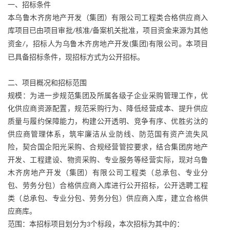
一、招标条件
本乌鲁木齐房地产开发（集团）有限公司工程类合格供应商入
库项目已由项目审批
核准
备案机关批准，项目资金来源为其他
/
/
资金
，招标人为乌鲁木齐房地产开发
集团
有限公司。本项目
/
(
)
已具备招标条件，现招标方式为公开招标。
二、项目概况和招标范围
规模：为进一步规范集团及所属各级子企业采购管理工作，优
化供应商资源配置，规范采购行为、降低经营成本、提升供应
质量与履约保障能力，构建公开透明、竞争有序、优胜劣汰的
供应商管理体系，筑牢廉洁从业防线、防范国有资产流失风
险，契合国企阳光采购、合规经营管控要求，结合集团房地产
开发、工程建设、物资采购、专业服务等经营实际，现对乌鲁
木齐房地产开发（集团）有限公司工程类（总承包、专业分
包、劳务分包）合格供应商入库进行公开招标，公开选聘工程
类（总承包、专业分包、劳务分包）供应商入库，建立合格供
应商库。
范围：本招标项目划分为
个标段，本次招标为其中的：
3