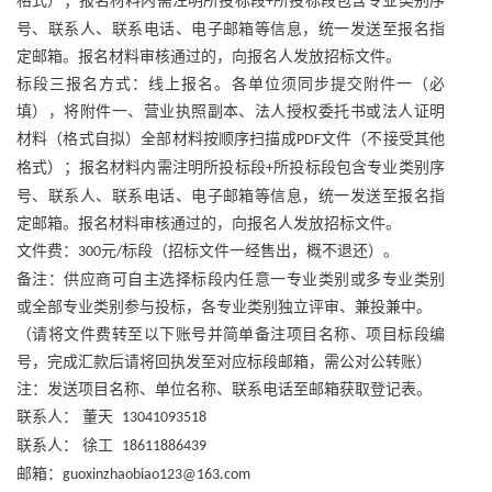
格式）；报名材料内需注明所投标段
所投标段包含专业类别序
+
号、联系人、联系电话、电子邮箱等信息，统一发送至报名指
定邮箱。报名材料审核通过的，向报名人发放招标文件。
标段三报名方式：线上报名。各单位须同步提交附件一（必
填），将附件一、营业执照副本、法人授权委托书或法人证明
材料（格式自拟）全部材料按顺序扫描成
文件（不接受其他
PDF
格式）；报名材料内需注明所投标段
所投标段包含专业类别序
+
号、联系人、联系电话、电子邮箱等信息，统一发送至报名指
定邮箱。报名材料审核通过的，向报名人发放招标文件。
文件费：
元
标段（招标文件一经售出，概不退还）。
300
/
备注：供应商可自主选择标段内任意一专业类别或多专业类别
或全部专业类别参与投标，各专业类别独立评审、兼投兼中。
（请将文件费转至以下账号并简单备注项目名称、项目标段编
号，完成汇款后请将回执发至对应标段邮箱，需公对公转账）
注：发送项目名称、单位名称、联系电话至邮箱获取登记表。
联系人：
董天
13041093518
联系人：
徐工
18611886439
邮箱：
guoxinzhaobiao123@163.com