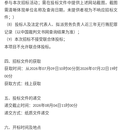
参与本次招标活动；需在投标文件中提供上述网站截图，截图
需清晰体现单位名称及查询日期，未提供者视为不响应招标文
件；）
（
）投标人及法定代表人、拟派劳务负责人近三年无行贿犯罪
8
记录（以中国裁判文书网查询结果为准）；
（
）本次招标不接受联合体投标；
9
本项目不允许联合体投标。
四、招标文件的获取
获取时间：从
年
月
日
时
分到
年
月
日
时
2026
07
09
10
00
2026
07
22
19
分
00
获取方式：线上获取
五、投标文件的递交
递交截止时间：
年
月
日
时
分
2026
08
04
11
00
递交方式：纸质文件递交
六、开标时间及地点