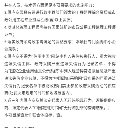
并在人员、技术等方面满足本项目要求的实施能力；
供应商须具有建设行政主管部门颁发的工程监理综合资质或市
3.
政公用工程专业监理乙级
含
以上资质；
(
)
以派总监理工程师需持有国家注册的市政公用工程监理工程师
4.
证书；
落实政府采购政策需满足的资格要求：本项目专门面向中小企
5.
业采购；
供应商不得为
信用中国
网站中列入失信被执行人、重大税收
6.
"
"
违法失信主体、政府采购严重违法失信行为记录名单，不得
为
国家企业信用信息公示系统
中列入经营异常名录信息及严重
"
"
违法失信企业名单，不得为”中国政府采购网
政府采购严重违法
"
失信行为记录名单中被财政部门禁止参加政府采购活动的供应
商
处罚决定规定的时间和地域范围内
；
(
)
近三年内供应商及其法定代表人无行贿犯罪行为，须提供供应
7.
商、法定代表人”中国裁判文书网”无行贿犯罪的查询结果。；
本项目是否允许联合体投标：否。