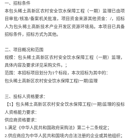
一、招标条件
本包头稀土高新区农村安全饮水保障工程（一期）监理已由项
目审批
核准
备案机关批准，项目资金来源其他资金：
，招标
/
/
/
人为包头稀土高新技术产业开发区资源环境局。本项目已具备
招标条件，招标方式为其他。
二、项目概况和范围
规模：包头稀土高新区农村安全饮水保障工程（一期）监理，
具体内容及要求详见采购文件。；
范围：本招标项目划分为
个标段，本次招标为其中的：
1
包头稀土高新区农村安全饮水保障工程
一期
监理
(
)
三、投标人资格要求：
【
】包头稀土高新区农村安全饮水保障工程
一期
监理的投标
1
(
)
人资格能力要求：
供应商资格要求：
满足《中华人民共和国政府采购法》第二十二条规定；
1.
供应商应为中华人民共和国境内合法注册的企业或其他组织；
2.