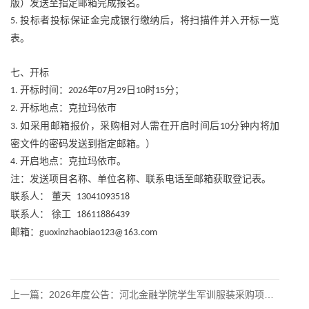
版）发送至指定邮箱完成报名。
投标者投标保证金完成银行缴纳后，将扫描件并入开标一览
5.
表。
七、开标
开标时间：
年
月
日
时
分；
1.
2026
07
29
10
15
开标地点：克拉玛依市
2.
如采用邮箱报价，采购相对人需在开启时间后
分钟内将加
3.
10
密文件的密码发送到指定邮箱。）
开启地点：克拉玛依市。
4.
注：发送项目名称、单位名称、联系电话至邮箱获取登记表。
联系人：
董天
13041093518
联系人：
徐工
18611886439
邮箱：
guoxinzhaobiao123@163.com
上一篇：
2026年度公告：河北金融学院学生军训服装采购项目公开招标公