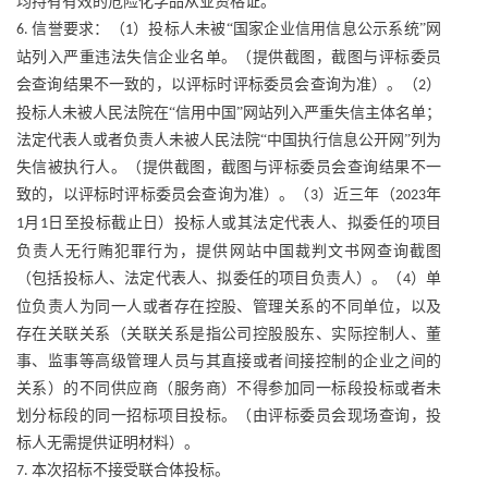
均持有有效的危险化学品从业资格证。
信誉要求：（
）投标人未被“国家企业信用信息公示系统”网
6.
1
站列入严重违法失信企业名单。（提供截图，截图与评标委员
会查询结果不一致的，以评标时评标委员会查询为准）。（
）
2
投标人未被人民法院在“信用中国”网站列入严重失信主体名单；
法定代表人或者负责人未被人民法院“中国执行信息公开网”列为
失信被执行人。（提供截图，截图与评标委员会查询结果不一
致的，以评标时评标委员会查询为准）。（
）近三年（
年
3
2023
月
日至投标截止日）投标人或其法定代表人、拟委任的项目
1
1
负责人无行贿犯罪行为，提供网站中国裁判文书网查询截图
（包括投标人、法定代表人、拟委任的项目负责人）。（
）单
4
位负责人为同一人或者存在控股、管理关系的不同单位，以及
存在关联关系（关联关系是指公司控股股东、实际控制人、董
事、监事等高级管理人员与其直接或者间接控制的企业之间的
关系）的不同供应商（服务商）不得参加同一标段投标或者未
划分标段的同一招标项目投标。（由评标委员会现场查询，投
标人无需提供证明材料）。
本次招标不接受联合体投标。
7.