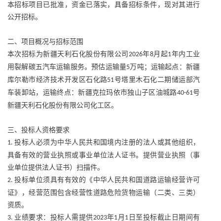
本招标项目已批准，资金已落实，具备招标条件，现对其进行
公开招标。
二、项目概况与招标范围
本次招标为新疆天利石化股份有限公司
年
月起
年内工业
2026
8
1
用裂解碳五汽车运输服务。预估运输量
万吨；运输起点：新疆
5
库尔勒市经济技术开发区石化路
号塔里木石化二期储运部汽
51
车装卸站，运输终点：新疆克拉玛依市独山子区油城路
号
40-61
新疆天利石化股份有限公司化工区。
三、投标人资格要求
投标人必须为中华人民共和国境内注册的法人或其他组织，
1.
具备有效的营业执照或事业单位法人证书。提供营业执照（事
业单位提供法人证书）扫描件。
投标单位须具有有效的《中华人民共和国道路运输经营许可
2.
证》，经营范围包含经营性道路危险货物运输（二类、三类）
资质。
业绩要求：投标人需提供
年
月
日至投标截止日期间有
3.
2023
1
1