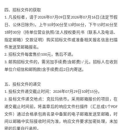
四、招标文件的获取
凡投标者，请于
年
月
日至
年
月
日
法定节假
1.
2026
07
09
2026
07
16
(
日、公休日除外
，上午
时
分至
时
分，下午
时
分至
)
10
00
13
00
15
30
时
分（持单位营业执照
法人授权委托书（联系人及电话、
18
00
/
指定邮箱）交款证明）购买招标文件或准备相关报名信息扫描
件发送至
邮箱
报名。
招标文件每套售价
元，售后不退。
2.
100
邮购招标文件的，需另加手续费
含邮费
元。招标人在收到
3.
(
) /
单位介绍信和邮购款
含手续费
后
日内寄送。
(
)
2
五、投标文件的递交
投标文件递交截止时间：
年
月
日
时
分。
1.
2026
07
29
10
15
投标文件递交地点：克拉玛依市。采用邮箱报价的项目，在
2.
递交截止时间前，将盖章后的响应文件扫描件（汇总成
个
1
PDF
文件）通过合格承包商名录中备案的电子邮箱发送至
邮箱
，时
间以邮箱中实际接收时间为准，响应文件要求加密处理，未加
密的后果自行承担。