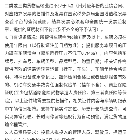
二类或三类货物运输业绩不少于
项（附对应年份的业绩合同、
1
对应结算发票的扫描件及发票在国家税务总局全国增值税发票
查验平台的查询截图，结算发票必须套印全国统一发票监制
章，提供的证明材料不符合及不齐全的不予认可）。
自有设备情况：所提供车辆需为
轴五面及以上，车辆必须在
4.
6
使用年限内（以行驶证注册日期为准）；提供服务本项目的压
力罐车车辆清单（罐车运行压力不低于
），内容包括车
0.7Mpa
牌号、挂车号、车辆类型、品牌型号、购置日期；相关证件需
提供有效的道路运输营运证（挂车、车头）、车辆年检合格证
明、特种设备使用登记证、罐体检测合格证或者检测报告有效
的、机动车交通事故责任强制保险单（挂车不含）、商业保险
证明
至少包括道路危险货物承运人责任险、第三者责任险等保
(
险
，以上证件均需要提供扫描件，相关证件内容与车辆明细表
)
中车辆信息相符。支持车辆实时定位、历史行驶轨迹查询，可
实现异常行驶、长时间停留等违规行为自动预警，满足货物运
输全程管控。
人员资质要求：投标人拟投入的管理人员、驾驶员、押运员
5.