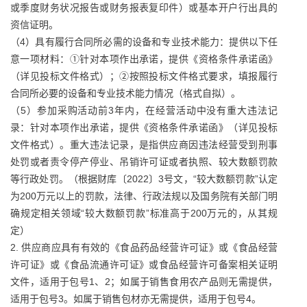
或季度财务状况报告或财务报表复印件）或基本开户行出具的
资信证明。
（4）具有履行合同所必需的设备和专业技术能力：提供以下任
意一项材料：①针对本项作出承诺，提供《资格条件承诺函》
（详见投标文件格式）；②按照投标文件格式要求，填报履行
合同所必要的设备和专业技术能力情况（格式自拟）。
（5）参加采购活动前3年内，在经营活动中没有重大违法记
录：针对本项作出承诺，提供《资格条件承诺函》（详见投标
文件格式）。重大违法记录，是指供应商因违法经营受到刑事
处罚或者责令停产停业、吊销许可证或者执照、较大数额罚款
等行政处罚。（根据财库〔2022〕3号文，“较大数额罚款”认定
为200万元以上的罚款，法律、行政法规以及国务院有关部门明
确规定相关领域“较大数额罚款”标准高于200万元的，从其规
定）
2. 供应商应具有有效的《食品药品经营许可证》或《食品经营
许可证》或《食品流通许可证》或食品经营许可备案相关证明
文件，适用于包号1、2；如属于销售食用农产品则无需提供，
适用于包号3。如属于销售包材亦无需提供，适用于包号4。