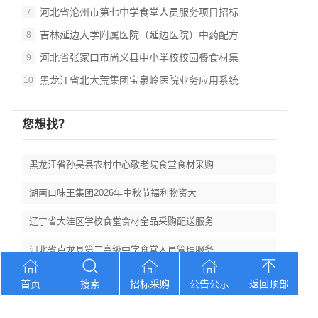
河北省沧州市第七中学食堂人员服务项目招标
7
吉林延边大学附属医院（延边医院）中药配方
8
河北省张家口市尚义县中小学校校园餐食材集
9
黑龙江省北大荒集团宝泉岭医院业务应用系统
10
您想找？
黑龙江省孙吴县农村中心敬老院食堂食材采购
湖南口味王集团2026年中秋节福利物资大
辽宁省大洼区学校食堂食材全品采购配送服务
河北省卢龙县第二高级中学食堂人员管理服务
辽宁连山铝业（集团）有限公司会计外包服务
首页
搜索
招标采购
公告公示
返回顶部