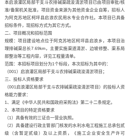
本启浪灌区局部干支斗农排碱渠疏浚清淤项目已由项目审批/核
准/备案机关批准，项目资金来源为其他资金企业自筹，招标人
为阿克苏地区柯坪县启浪农民用水专业合作社。本项目已具备
招标条件，现招标方式为其它方式。
二、项目概况和招标范围
规模：项目建设地点位于阿克苏地区柯坪县启浪乡，本项目治
理排碱渠总长7.69km，主要实施渠道清淤、边坡修整、渠系局
部整治等工程内容，详见工程量清单。
范围：本招标项目划分为1个标段，本次招标为其中的：
（001）启浪灌区局部干支斗农排碱渠疏浚清淤项目；
三、投标人资格要求
（001启浪灌区局部干支斗农排碱渠疏浚清淤项目）的投标人资
格能力要求：
1、满足《中华人民共和国政府采购法》第二十二条规定。
2、本项目的特定资格要求
（1）具备有效的三证合一营业执照。
（2）具备建设行政主管部门核发的水利水电工程施工总承包贰
级（含暂定贰级）及以上资质，《施工企业安全生产许可