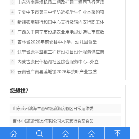
山东济南遥墙机场二期改扩建工程西飞行区场
3
宁夏中卫市第三中学防近视学生作业本采购项
4
新疆农商银行和田中心支行及辖内支行职工体
5
广西关于南宁市设施农业用地规划选址审查数
6
吉林省2026年前郭县中小学、幼儿园食堂
7
辽宁省康平监狱工程建设项目设计服务供应商
8
内蒙古康巴什栖湖社区综合服务中心--外立
9
云南省广南县莲城镇2026年茶叶产业提质
10
您想找？
山东莱州滨海生态省级旅游度假区日常运维委
吉林中国银行股份有限公司大安支行食堂食品
山东济南遥墙机场二期改扩建工程西飞行区场