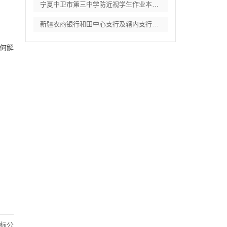
宁夏中卫市第三中学防近视学生作业本采购项
新疆农商银行和田中心支行及辖内支行职工体
何解
标公