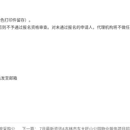
；
彩色打印件留存）。
否则不予通过报名资格审查。对未通过报名的申请人，代理机构将不做任
话发至邮箱
胺采购公
下一篇：
7月最新资讯&吉林市东大旺山公园物业服务项目招