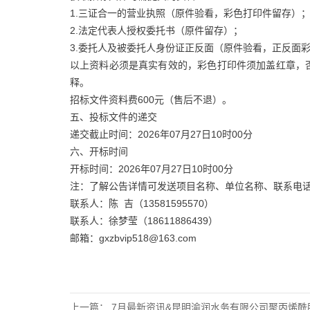
1.三证合一的营业执照（原件验看，彩色打印件留存）
2.法定代表人授权委托书（原件留存）；
3.委托人及被委托人身份证正反面（原件验看，正反面
以上资料必须是真实有效的，彩色打印件须加盖红章，
释。
招标文件资料费600元（售后不退）。
五、投标文件的递交
递交截止时间：2026年07月27日10时00分
六、开标时间
开标时间：2026年07月27日10时00分
注：了解公告详情可发送项目名称、单位名称、联系电
联系人：陈 吉（13581595570）
联系人：徐梦莹（18611886439）
邮箱：gxzbvip518@163.com
上一篇：
7月最新资讯&昆明渝润水务有限公司聚丙烯酰