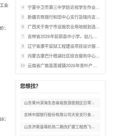
定工业
宁夏中卫市第三中学防近视学生作业本采购项
4
新疆农商银行和田中心支行及辖内支行职工体
5
广西关于南宁市设施农业用地规划选址审查数
6
限价：
吉林省2026年前郭县中小学、幼儿园食堂
7
辽宁省康平监狱工程建设项目设计服务供应商
8
内蒙古康巴什栖湖社区综合服务中心--外立
9
云南省广南县莲城镇2026年茶叶产业提质
10
您想找？
。
山东莱州滨海生态省级旅游度假区日常运维委
吉林中国银行股份有限公司大安支行食堂食品
16：
山东济南遥墙机场二期改扩建工程西飞行区场