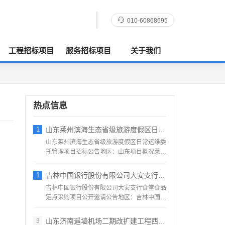
010-60868695
工程招标项目
服务招标项目
关于我们
热点信息
1
山东莱州滨海生态省级旅游度假区日常运维委
山东莱州滨海生态省级旅游度假区日常运维委
托管理项目招标公告地区：山东项目概况莱州
滨海生态省级旅游度假...
1
吉林中国银行股份有限公司大安支行食堂食品
吉林中国银行股份有限公司大安支行食堂食品
定点采购项目公开邀请公告地区：吉林中国银
行股份有限公司大安支...
山东济南遥墙机场二期改扩建工程西飞行区场
3