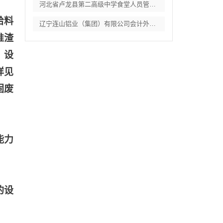
河北省卢龙县第二高级中学食堂人员管理服务
给料
辽宁连山铝业（集团）有限公司会计外包服务
推渣
、设
详见
固废
能力
的设