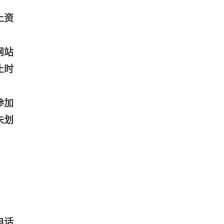
上资
网站
止时
参加
未划
电话