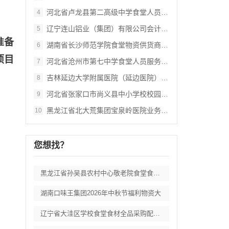
河北省卢龙县第二高级中学食堂人员管理服务
4
辽宁连山铝业（集团）有限公司会计外包服务
5
准备
湖南省长沙师范学院食堂物资供货商采购项目
6
项目
河北省沧州市第七中学食堂人员服务项目招标
7
吉林延边大学附属医院（延边医院）中药配方
8
河北省张家口市尚义县中小学校校园餐食材集
9
黑龙江省北大荒集团宝泉岭医院业务应用系统
10
您想找？
黑龙江省孙吴县农村中心敬老院食堂食材采购
湖南口味王集团2026年中秋节福利物资大
辽宁省大洼区学校食堂食材全品采购配送服务