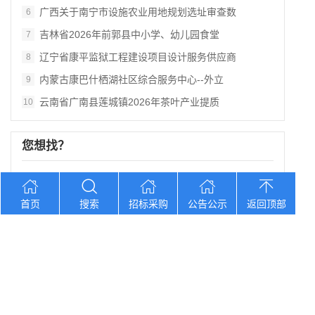
广西关于南宁市设施农业用地规划选址审查数
6
吉林省2026年前郭县中小学、幼儿园食堂
7
辽宁省康平监狱工程建设项目设计服务供应商
8
内蒙古康巴什栖湖社区综合服务中心--外立
9
云南省广南县莲城镇2026年茶叶产业提质
10
您想找？
山东莱州滨海生态省级旅游度假区日常运维委
首页
搜索
招标采购
公告公示
返回顶部
吉林中国银行股份有限公司大安支行食堂食品
山东济南遥墙机场二期改扩建工程西飞行区场
宁夏中卫市第三中学防近视学生作业本采购项
新疆农商银行和田中心支行及辖内支行职工体