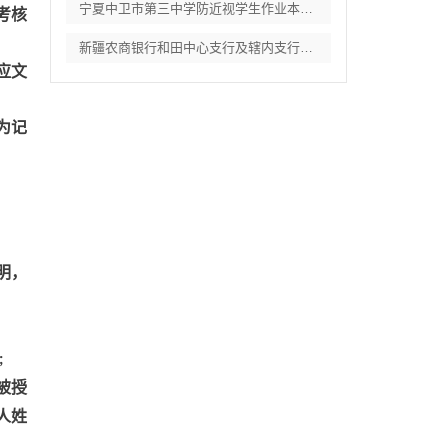
宁夏中卫市第三中学防近视学生作业本采购项
考核
新疆农商银行和田中心支行及辖内支行职工体
应文
为记
明，
;
被授
人姓