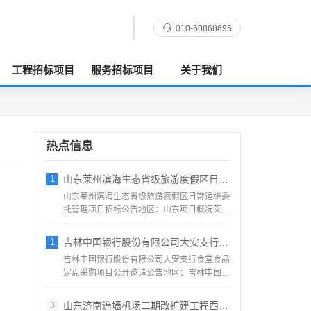
010-60868695
工程招标项目
服务招标项目
关于我们
热点信息
1
山东莱州滨海生态省级旅游度假区日常运维委
山东莱州滨海生态省级旅游度假区日常运维委
托管理项目招标公告地区：山东项目概况莱州
滨海生态省级旅游度假...
1
吉林中国银行股份有限公司大安支行食堂食品
吉林中国银行股份有限公司大安支行食堂食品
定点采购项目公开邀请公告地区：吉林中国银
行股份有限公司大安支...
山东济南遥墙机场二期改扩建工程西飞行区场
3