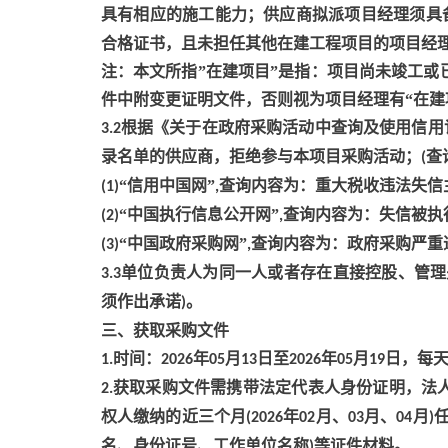
具有相应的施工能力；供应商拟派项目经理须具
合格证书，且未担任其他在建工程项目的项目经
注：本文所指
”在建项目”是指：项目尚未竣工或
件中附变更证明文件，否则视为项目经理有“在建
根据《关于在政府采购活动中查询及使用信用
3.2
录名单的供应商，拒绝参与本项目采购活动；
查
(
“信用中国网”
查询内容为：重大税收违法失信
(1)
,
“中国执行信息公开网”
查询内容为：失信被执
(2)
,
“中国政府采购网”
查询内容为：政府采购严重
(3)
,
单位负责人为同一人或者存在直接控股、管理
3.3
须作出承诺
。
)
三、获取采购文件
时间：
年
月
日至
年
月
日，每
1.
2026
05
13
2026
05
19
获取采购文件需携带法定代表人身份证明，法
2.
权人缴纳的近三个月
年
月、
月、
月
(2026
02
03
04
)
名、身份证号、工作单位名称
等证件材料。
)