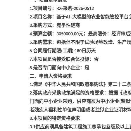
一、项目基本情况
项目编号：
采购
1.
RX-
-2026-0512
项目名称：基于
大模型的农业智能管控平台
2.
Al+
(
采购方式：竞争性磋商
3.
预算金额：
元；最高限价：经评审后
4.
3050000.00
采购需求：包括但不限于试验场地改造、生产场
5.
合同履行期限
工期
日历天
6.
(
):180
本项目是否接受联合体投标：否
7.
是否专门面向中小企业：是
8.
二、申请人资格要求
满足《中华人民共和国政府采购法》第二十二
1.
落实政府采购政策满足的资格要求：根据《政
2.
门面向中小企业采购，供应商须为中小企业
监狱
(
者残疾人福利性单位声明函或者监狱企业证明材
本项目的特定资格要求
3.
供应商须具备建筑工程施工总承包叁级及以上
3.1