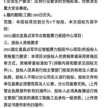
安全生产要求：达到行业要求的合格标准，杜绝发生
5.
重大安全事故。
履约期限
工期
日历天。
6.
(
):300
范围：本招标项目划分为
个标段，本次招标为其中
1
的：
湖北宜昌点军华云智能算力枢纽中心项目：
(001)
三、投标人资格要求
湖北直昌点军华云智能算力枢纽中心项目
的投标人
(001
)
资格能力要求：本项目对投标人的资格审查采用资格后
审方式，资格审查标准如下
详细内容和要求见招标文
(
件
、投标人须具有行政主管部门核发的有效法人营业
):1
执照，投标人不得以分公司名义进行投标，投标文件的
单位盖章必须便用其法人公章，分公司盖章无效。
上传
(
营业执照原件彩色扫描件
、投标人必须具备建设行政
)2
主管部门核发的通信工程施工总承包一级资质；
上传资
(
质证书原件彩色扫描件
)