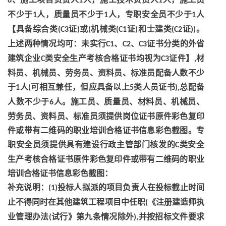
6
1
1
不少于
人，质量员不少于
人，专职安全员不少于
人
1
1
1
【具备综合类
证
或
机械类
证
和士建类
证
。
(C3
)
(
(C1
)
(C2
))
上述两种情况均可：未实行
、
、
证书分类的外省
C1
C2
C3
建筑企业
类安全生产考核合格证书均视为
证件】
材
C
C3
,
料员、机械员、劳务员、资料员、标准员配备人数不少
于
人
可相互兼任，但应具备以上
类人员证书
总配备
1
(
5
),
人数不少于
人。施工员、质量员、材料员、机械员、
6
劳务员、资料员、标准员须提供岗位证书原件彩色复印
件或带有二维码的职业培训合格证书信息彩色截图。专
职安全员须提供具有建设行政主管部门核发的
类安全
C
生产考核合格证书原件彩色复印件或带有二维码的职业
培训合格证书信息彩色截图：
补充说明：
投标人拟派的项目负责人在投标截止时间
(1)
止不得同时在其他建筑工程项目中任职
《注册建造师执
(
业管理办法
试行》第九条情况除外
并按招标文件要求
(
),