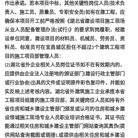
作出承诺。若本项目中标，其他关键性岗位人员
技术负
(
责人、施工员、质量员、专职安全员
如有在建工程，应
)
确保本项目开工前严格按照《湖北省建设项目施工现场
从业人员配备管理办法
试行
》的要求到岗履职，经建
(
)
设单位同意，建设项目的材料员、机械员、劳务员、资
料员、标准员可在宜昌城区担任不超过
个建筑工程项
3
目的施工项目部管理人员：
湖北省外企业相关人员岗位证书如不在有效期内的，
(2)
应提供由企业法人注册地的颁证部门
建设行政主管部门
(
或行业协会
出具的文件或证明原件彩色复印件，并能如
)
实反映上述考核内容。湖北省外建筑施工企业承揽本省
工程项目组建的施工项目部，其关键岗位人员如持有外
省住房和城乡建设主管部门颁发或认可的住房和城乡建
设领城施工现场专业人员职业培训合格证书，其证书应
能通过相关住房和城乡建设主管部门网站查询其真伪
提
(
供网站查询截图或链接
或提供由相关住房和城乡建设
),