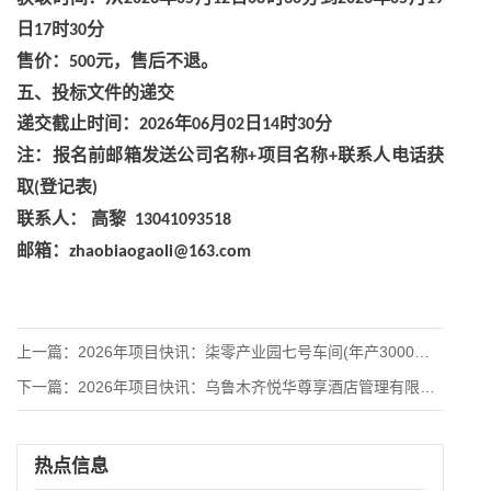
日
时
分
17
30
售价：
元，售后不退。
500
五、投标文件的递交
递交截止时间：
年
月
日
时
分
2026
06
02
14
30
注：报名前邮箱发送公司名称
项目名称
联系人电话获
+
+
取
登记表
(
)
联系人：
高黎
13041093518
邮箱：
zhaobiaogaoli@163.com
上一篇：
2026年项目快讯：柒零产业园七号车间(年产3000吨生物制
下一篇：
2026年项目快讯：乌鲁木齐悦华尊享酒店管理有限公司2026
热点信息