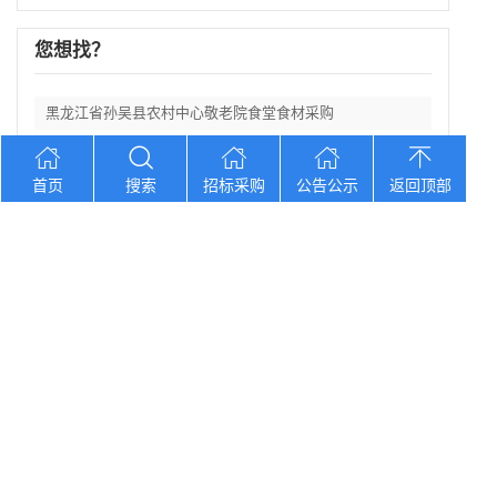
您想找？
黑龙江省孙吴县农村中心敬老院食堂食材采购
湖南口味王集团2026年中秋节福利物资大
首页
搜索
招标采购
公告公示
返回顶部
辽宁省大洼区学校食堂食材全品采购配送服务
河北省卢龙县第二高级中学食堂人员管理服务
辽宁连山铝业（集团）有限公司会计外包服务
Copyright © 2012-2026 中招招标网 版权所有 网站备案号：
京
ICP备2023026371号-2