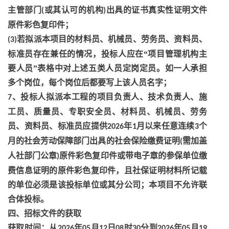
主管部门
或其认可的机构
出具的证书真实性证明文件
(
)
原件彩色复印件；
若拟派本项目的材料员、机械员、劳务员、资料员、
(3)
标准员存在兼任的情况，投标人应在“项目管理机构主
要人员”表格中对上述五类人员定岗定员。如一人承担
多个岗位，每个岗位后都要写上该人员名字；
、投标人拟派本工程的项目负责人、技术负责人、施
7
工员、质量员、专职安全员、材料员、机械员、劳务
员、资料员、标准员应提供
年
月以来任意连续
个
2026
1
3
月的社会芳动保障部门出具的社会保险缴费证明
需加盖
(
人社部门公章
原件彩色复印件或带电子章的参保单位缴
)
费信息证明的原件彩色复印件，且社保证明材料所记载
的单位必须是该投标单位或其分公司；本项目不允许联
合体投标。
四、招标文件的获取
获取时间：从
年
月
日
时
分到
年
月
2026
05
12
08
30
2026
05
19