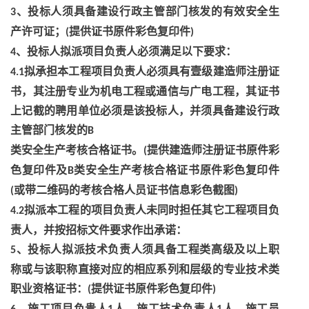
、投标人须具备建设行政主管部门核发的有效安全生
3
产许可证；
提供证书原件彩色复印件
(
)
、投标人拟派项目负责人必须满足以下要求：
4
拟承担本工程项目负责人必须具有壹级建造师注册证
4.1
书，其注册专业为机电工程或通信与广电工程，其证书
上记截的聘用单位必须是该投标人，并须具备建设行政
主管部门核发的
B
类安全生产考核合格证书。
提供建造师注册证书原件彩
(
色复印件及
类安全生产考核合格证书原件彩色复印件
B
或带二维码的考核合格人员证书信息彩色截图
(
)
拟派本工程的项目负责人未同时担任其它工程项目负
4.2
责人，并按招标文件要求作出承诺：
、投标人拟派技术负责人须具备工程类高级及以上职
5
称或与该职称直接对应的相应系列和层级的专业技术类
职业资格证书：
提供证书原件彩色复印件
(
)
、施工项目负贵人
人，施工技术负责人
人，施工员