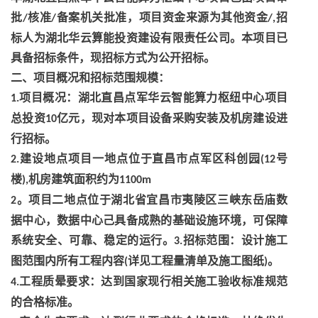
批
核准
备案机关批准，项目资金来源为其他资金
招
/
/
/,
标人为湖北华云算能投资建设有限责任公司。本项目已
具备招标条件，现招标方式为公开招标。
二、项目概况和招标范围规模：
项目概况：湖北直昌点军华云智能算力枢纽中心项目
1.
总投资
亿元，现对本项目设备采购安装及机房建设进
10
行招标。
建设地点项目一地点位于直昌市点军区科创园
号
2.
(12
楼
机房建筑面积约为
),
1100m
。项目二地点位于湖北省宜昌市夷陵区三峡东岳庙数
2
据中心，数据中心己具备成熟的基础设施环境，可保障
系统安全、可靠、稳定的运行。
招标范围：设计施工
3.
图范围内所有工程内容
详见工程量清单及施工图纸
。
(
)
工程质晕要求：达到国家现行相关施工验收标准规范
4.
的合格标准。