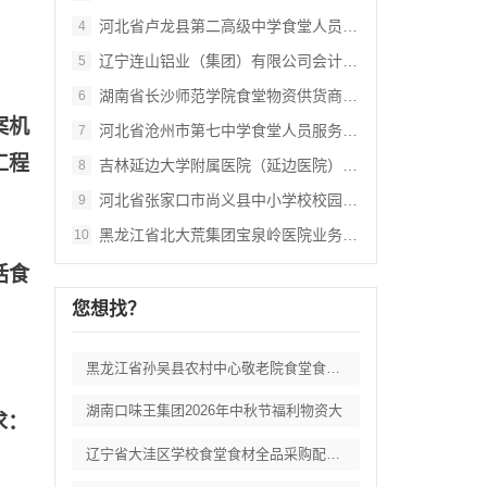
河北省卢龙县第二高级中学食堂人员管理服务
4
辽宁连山铝业（集团）有限公司会计外包服务
5
湖南省长沙师范学院食堂物资供货商采购项目
6
案机
河北省沧州市第七中学食堂人员服务项目招标
7
工程
吉林延边大学附属医院（延边医院）中药配方
8
河北省张家口市尚义县中小学校校园餐食材集
9
黑龙江省北大荒集团宝泉岭医院业务应用系统
10
括食
您想找？
黑龙江省孙吴县农村中心敬老院食堂食材采购
湖南口味王集团2026年中秋节福利物资大
求：
辽宁省大洼区学校食堂食材全品采购配送服务