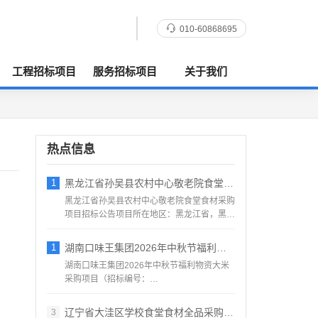
010-60868695
工程招标项目
服务招标项目
关于我们
热点信息
1
黑龙江省孙吴县农村中心敬老院食堂食材采购
黑龙江省孙吴县农村中心敬老院食堂食材采购
项目招标公告项目所在地区：黑龙江省，黑河
市，孙吴县一、招标条...
1
湖南口味王集团2026年中秋节福利物资大
湖南口味王集团2026年中秋节福利物资大米
采购项目（招标编号：
KWW2026080500001）项目...
辽宁省大洼区学校食堂食材全品采购配送服务
3