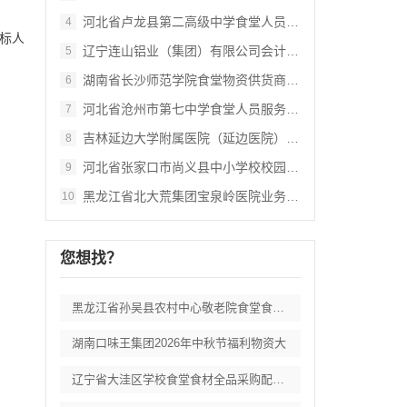
河北省卢龙县第二高级中学食堂人员管理服务
4
招标人
辽宁连山铝业（集团）有限公司会计外包服务
5
湖南省长沙师范学院食堂物资供货商采购项目
6
河北省沧州市第七中学食堂人员服务项目招标
7
吉林延边大学附属医院（延边医院）中药配方
8
河北省张家口市尚义县中小学校校园餐食材集
9
黑龙江省北大荒集团宝泉岭医院业务应用系统
10
您想找？
黑龙江省孙吴县农村中心敬老院食堂食材采购
湖南口味王集团2026年中秋节福利物资大
辽宁省大洼区学校食堂食材全品采购配送服务