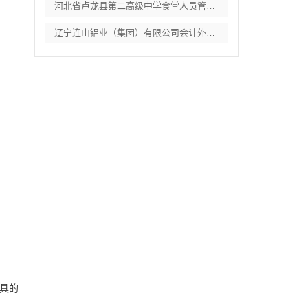
河北省卢龙县第二高级中学食堂人员管理服务
辽宁连山铝业（集团）有限公司会计外包服务
出具的