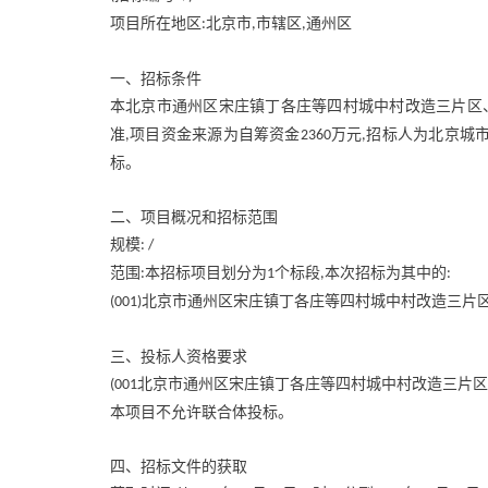
项目所在地区
北京市
市辖区
通州区
:
,
,
一、招标条件
本北京市通州区宋庄镇丁各庄等四村城中村改造三片区
准
项目资金来源为自筹资金
万元
招标人为北京城
,
2360
,
标。
二、项目概况和招标范围
规模
: /
范围
本招标项目划分为
个标段
本次招标为其中的
:
1
,
:
北京市通州区宋庄镇丁各庄等四村城中村改造三片
(001)
三、投标人资格要求
北京市通州区宋庄镇丁各庄等四村城中村改造三片区
(001
本项目不允许联合体投标。
四、招标文件的获取