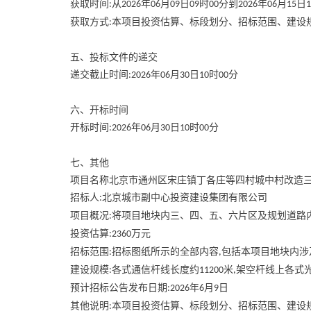
获取时间
从
年
月
日
时
分到
年
月
日
:
2026
06
09
09
00
2026
06
15
1
获取方式
本项目投资估算、标段划分、招标范围、建设
:
五、投标文件的递交
递交截止时间
年
月
日
时
分
:2026
06
30
10
00
六、开标时间
开标时间
年
月
日
时
分
:2026
06
30
10
00
七、其他
项目名称北京市通州区宋庄镇丁各庄等四村城中村改造
招标人
北京城市副中心投资建设集团有限公司
:
项目概况
将项目地块内三、四、五、六片区及规划道路
:
投资估算
万元
:2360
招标范围
招标图纸所示的全部内容
包括本项目地块内涉
:
,
建设规模
各式通信杆线长度约
米
架空杆线上各式
:
11200
,
预计招标公告发布日期
年
月
日
:2026
6
9
其他说明
本项目投资估算、标段划分、招标范围、建设
: