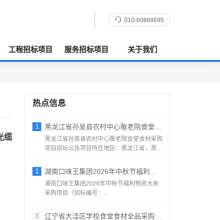
010-60868695
工程招标项目
服务招标项目
关于我们
热点信息
1
黑龙江省孙吴县农村中心敬老院食堂食材采购
光缆
黑龙江省孙吴县农村中心敬老院食堂食材采购
项目招标公告项目所在地区：黑龙江省，黑河
市，孙吴县一、招标条...
1
湖南口味王集团2026年中秋节福利物资大
湖南口味王集团2026年中秋节福利物资大米
采购项目（招标编号：
KWW2026080500001）项目...
辽宁省大洼区学校食堂食材全品采购配送服务
3