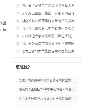
河北省卢龙县第二高级中学食堂人员管理服务
4
辽宁连山铝业（集团）有限公司会计外包服务
5
湖南省长沙师范学院食堂物资供货商采购项目
6
关批
河北省沧州市第七中学食堂人员服务项目招标
7
开招
吉林延边大学附属医院（延边医院）中药配方
8
河北省张家口市尚义县中小学校校园餐食材集
9
黑龙江省北大荒集团宝泉岭医院业务应用系统
10
您想找？
黑龙江省孙吴县农村中心敬老院食堂食材采购
湖南口味王集团2026年中秋节福利物资大
辽宁省大洼区学校食堂食材全品采购配送服务