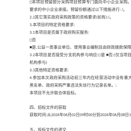
□本项目预留部分采购项目预算专门面向中小企业采购
要求的中小企业承接。预留份额通过以下措施进行
。
: /
其它落实政府采购政策的资格要求
如有
。
2.2
(
):/
本项目的特定资格要求
3.
:
本项目是否属于政府购买服务
3.1
:
□否
■是
公益一类事业单位、使用事业编制且由财政拨款保
,
本项目是否接受分支机构参与响应
□是 ■否
仅当项
3.2
:
;(
机构参与
)
其他特定资格要求
3.3
:
参加本次政府采购活动前三年内在经营活动中没有重大
4.
黑名单、政府采购严重违法失信行为记录名单。
;
本项目不允许联合体投标。
四、招标文件的获取
获取时间
从
年
月
日
时
分到
年
月
日
:
2026
06
02
09
00
2026
06
08
1
五、投标文件的递交