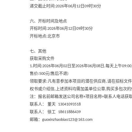
递交截止时间
年
月
日
时
分
:2026
06
12
09
30
六、开标时间及地点
开标时间
年
月
日
时
分
:2026
06
12
09
30
开标地点
北京市
:
七、其他
获取采购文件
时间
年
月
日至
年
月
日
每天上午
1.
:2026
06
02
2026
06
08
,
09:00
售价
元
售后不退
:500
(
)
领取要求
凡有意参加本项目的潜在供应商
请在招标文
:
,
权书或介绍信
上述资料均需加盖单位公章
购买多包次的
,
,
注：报名前邮箱发送公司名称
项目名称
联系人电话获
+
+
联系人：
董天
13041093518
联系人：
徐工
18611886439
邮箱：
guoxinzhaobiao123@163.com