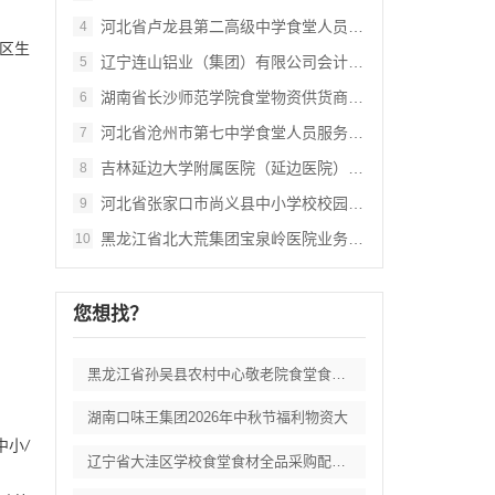
河北省卢龙县第二高级中学食堂人员管理服务
4
区生
辽宁连山铝业（集团）有限公司会计外包服务
5
湖南省长沙师范学院食堂物资供货商采购项目
6
河北省沧州市第七中学食堂人员服务项目招标
7
吉林延边大学附属医院（延边医院）中药配方
8
河北省张家口市尚义县中小学校校园餐食材集
9
黑龙江省北大荒集团宝泉岭医院业务应用系统
10
您想找？
黑龙江省孙吴县农村中心敬老院食堂食材采购
湖南口味王集团2026年中秋节福利物资大
中小
/
辽宁省大洼区学校食堂食材全品采购配送服务