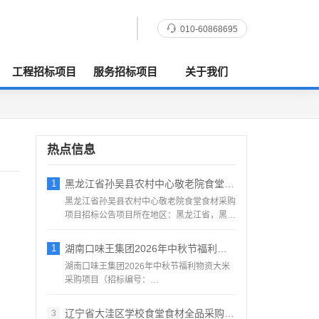
010-60868695
工程招标项目
服务招标项目
关于我们
热点信息
1
黑龙江省孙吴县农村中心敬老院食堂食材采购
黑龙江省孙吴县农村中心敬老院食堂食材采购
项目招标公告项目所在地区：黑龙江省，黑河
市，孙吴县一、招标条...
1
湖南口味王集团2026年中秋节福利物资大
湖南口味王集团2026年中秋节福利物资大米
采购项目（招标编号：
KWW2026080500001）项目...
辽宁省大洼区学校食堂食材全品采购配送服务
3