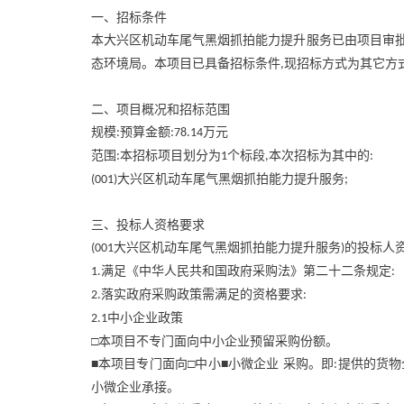
一、招标条件
本大兴区机动车尾气黑烟抓拍能力提升服务已由项目审
态环境局。本项目已具备招标条件
现招标方式为其它方
,
二、项目概况和招标范围
规模
预算金额
万元
:
:78.14
范围
本招标项目划分为
个标段
本次招标为其中的
:
1
,
:
大兴区机动车尾气黑烟抓拍能力提升服务
(001)
;
三、投标人资格要求
大兴区机动车尾气黑烟抓拍能力提升服务
的投标人
(001
)
满足《中华人民共和国政府采购法》第二十二条规定
1.
:
落实政府采购政策需满足的资格要求
2.
:
中小企业政策
2.1
□本项目不专门面向中小企业预留采购份额。
■本项目专门面向□中小■小微企业 采购。即
提供的货物
:
小微企业承接。