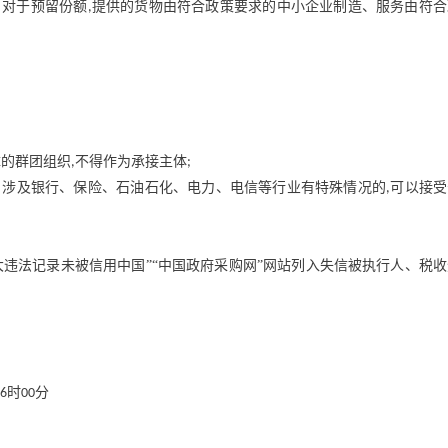
。对于预留份额
提供的货物由符合政策要求的中小企业制造、服务由符合
,
障的群团组织
不得作为承接主体
,
;
目涉及银行、保险、石油石化、电力、电信等行业有特殊情况的
可以接受
,
违法记录未被信用中国”“中国政府采购网”网站列入失信被执行人、税收
时
分
6
00