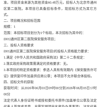
准，项目资金来源为其他资金
万元，招标人为北京市通州
60.48
区第二医院。本项目已具备招标条件，现招标方式为其它方
式。
二、项目概况和招标范围
规模：
1
范围：本招标项目划分为
个标段，本次招标为其中的：
1
通州区第二医院保安服务项目；
(001)
三、投标人资格要求
通州区第二医院保安服务项目
的投标人资格能力要求：
(001
)
满足《中华人民共和国政府采购法》第二十二条规定：
1.
落实政府采购政策需满足的资格要求：无。
2.
本项目的特定资格要求：参选人具有有效期内《保安服务许可
3.
证》提供复印件加盖供应商公章；本项目不允许联合体投标。
四、招标文件的获取
获取时间：从
年
月
日
时
分到
年
月
日
时
2026
06
03
09
00
2026
06
05
17
分
00
法定代表人身份证明书或授权委托书原件
加盖单位公章及法定
(
代表人签字或盖章，且需写明项目名称及办事事项
、法定代表
)