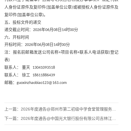
人身份证原件及复印件
加盖单位公章
或被授权人身份证原件及
(
)
复印件
加盖单位公章
。
(
)
五、投标文件的递交
递交截止时间：
年
月
日
时
分
2026
06
08
14
00
六、开标时间
开标时间：
年
月
日
时
分
2026
06
08
14
00
注：报名前邮箱发送公司名称
项目名称
联系人电话获取
登记
+
+
(
表
)
联系人：
董天
13041093518
联系人：
徐工
18611886439
邮箱：
guoxinzhaobiao123@163.com
上一篇：
2026年度通告@郑州市第二初级中学食堂管理服务项目-招标公
下一篇：
2026年度通告@中国光大银行股份有限公司吉林江南支行迁址项