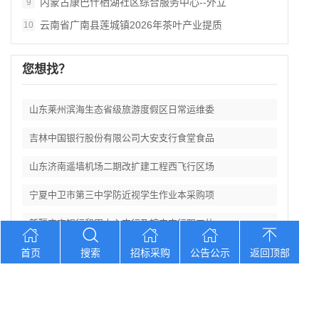
内蒙古康巴什栖湖社区综合服务中心--外立
9
云南省广南县莲城镇2026年茶叶产业提质
10
您想找？
山东莱州滨海生态省级旅游度假区日常运维委
吉林中国银行股份有限公司大安支行食堂食品
山东济南遥墙机场二期改扩建工程西飞行区场
宁夏中卫市第三中学防近视学生作业本采购项
新疆农商银行和田中心支行及辖内支行职工体
首页
搜索
招标采购
公告公示
返回顶部
Copyright © 2012-2026 中招招标网 版权所有 网站备案号：
京
ICP备2023026371号-2