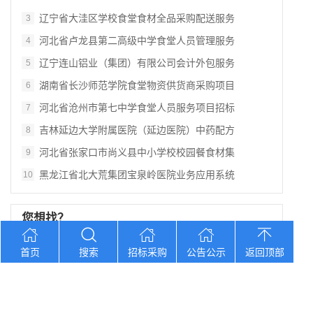
辽宁省大洼区学校食堂食材全品采购配送服务
3
河北省卢龙县第二高级中学食堂人员管理服务
4
辽宁连山铝业（集团）有限公司会计外包服务
5
湖南省长沙师范学院食堂物资供货商采购项目
6
河北省沧州市第七中学食堂人员服务项目招标
7
吉林延边大学附属医院（延边医院）中药配方
8
河北省张家口市尚义县中小学校校园餐食材集
9
黑龙江省北大荒集团宝泉岭医院业务应用系统
10
您想找？
首页
搜索
招标采购
公告公示
返回顶部
黑龙江省孙吴县农村中心敬老院食堂食材采购
湖南口味王集团2026年中秋节福利物资大