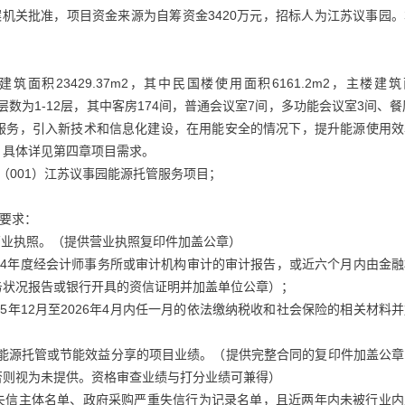
案机关批准，项目资金来源为自筹资金3420万元，招标人为江苏议事园
积23429.37m2，其中民国楼使用面积6161.2m2，主楼建
用层数为1-12层，其中客房174间，普通会议室7间，多功能会议室3间、餐
服务，引入新技术和信息化建设，在用能安全的情况下，提升能源使用效
。具体详见第四章项目需求。
（001）江苏议事园能源托管服务项目；
力要求：
营业执照。（提供营业执照复印件加盖公章）
024年度经会计师事务所或审计机构审计的审计报告，或近六个月内由金
务状况报告或银行开具的资信证明并加盖单位公章）；
5年12月至2026年4月内任一月的依法缴纳税收和社会保险的相关材料
建筑能源托管或节能效益分享的项目业绩。（提供完整合同的复印件加盖公
否则视为未提供。资格审查业绩与打分业绩可兼得）
法失信主体名单、政府采购严重失信行为记录名单，且近两年内未被行业内