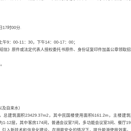
日17时00分.
9：00-11：30，下午14：00-17：00；
介绍信》原件或法定代表人授权委托书原件、身份证复印件加盖公章领取招
分。
以及自来水）
总建筑面积23429.37m2，其中民国楼使用面积6161.2m，主楼建
数为1-12层，其中客房174间，普通会议室7间，多功能会议室3间、餐厅1
，引入新技术和信息化建设，在用能安全的情况下，提升能源使用效率，