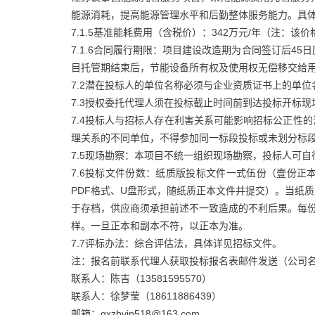
能源消耗，提高能源管理水平和后勤整体服务能力。具
7.1.5基准能耗费用（含税价）：342万元/年（注：
7.1.6合同履行期限：项目建设改造期为合同签订后4
目托管期结束后，节能设备所有权及使用权无偿移交给
7.2潜在投标人的单位名称必须与企业资质证书上的单位
7.3授权委托代理人须在投标截止时间前到达投标开标
7.4投标人与招标人存在利害关系可能影响招标公正性
理关系的不同单位，不得参加同一标段投标或未划分标
7.5现场勘察：本项目不统一组织现场勘察，投标人可自
7.6投标文件份数：纸质版投标文件一式伍份（壹份
PDF格式、U盘形式，随纸质正本文件并提交）。当纸
于存档，供应商须承担前述不一致造成的不利后果。每份纸
样。一旦正本和副本不符，以正本为准。
7.7评标办法：综合评估法，具体详见招标文件。
注：报名前联系代理人获取投标报名表邮件发送（公司名
联系人：陈吉（13581595570）
联系人：徐梦莹（18611886439）
邮箱：gxzbvip518@163.com