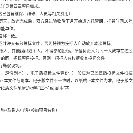
体详见第四章项目需求。
该价格已包含维保、维修、人员等相关费用）
5日历天，改造完成后，双方经过验收后下月开始进入托管期，托管时间10
用能单位。
名称一致。
现场并递交有效投标文件，否则将视为投标人自动放弃本次投标。
的法人、其他组织或个人，不得参加投标。单位负责人为同一人或存在控股
段的同一招标项目投标。否则，招标人有权拒收其投标文件。
行勘察现场。
正本、肆份副本），电子版投标文件壹份（一般应为已盖章版投标文件扫描
质正本文件与副本、电子版文件不一致时，以纸质正本文件为准。电子版文
质文件须清楚标明“正本”或“副本”字
称+联系人电话+参加项目名称）