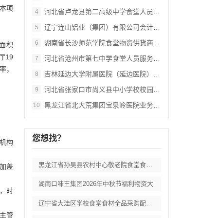
。本项
河北省卢龙县第二高级中学食堂人员管理服务
4
辽宁连山铝业（集团）有限公司会计外包服务
5
湖南省长沙师范学院食堂物资供货商采购项目
6
筑面积
厅19
河北省沧州市第七中学食堂人员服务项目招标
7
率，
吉林延边大学附属医院（延边医院）中药配方
8
河北省张家口市尚义县中小学校校园餐食材集
9
黑龙江省北大荒集团宝泉岭医院业务应用系统
10
您想找？
融机构
黑龙江省孙吴县农村中心敬老院食堂食材采购
并加盖
湖南口味王集团2026年中秋节福利物资大
章，时
辽宁省大洼区学校食堂食材全品采购配送服务
主管