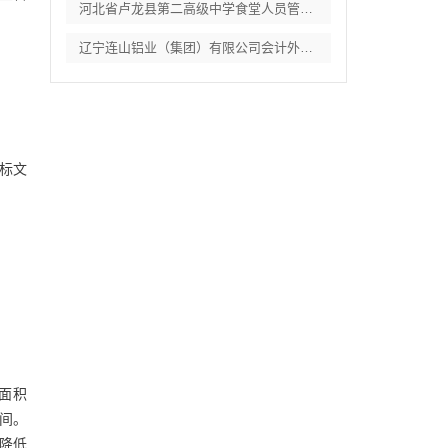
河北省卢龙县第二高级中学食堂人员管理服务
辽宁连山铝业（集团）有限公司会计外包服务
标文
筑面积
9间。
降低