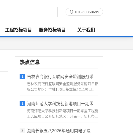
010-60868695
工程招标项目
服务招标项目
关于我们
热点信息
1
吉林农商银行互联网安全监测服务采购项目招
吉林农商银行互联网安全监测服务采购项目招
标公告地区：吉林1.项目基本情况1.1项目编
号：TC2695...
1
河南师范大学科技创新港项目一期零星工程施
河南师范大学科技创新港项目一期零星工程施
工入库项目公开招标地区：河南一、招标条件
受新乡新创科技投资发...
湖南长银五八2026年通用类电子设备供应
3