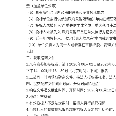
责（加盖单位公章）
（5）具有履行合同所必需的设备和专业技术能力
（6）投标单位需提供参加政府采购活动前3年内在经营
（7）投标人未被列入“严重失信主体名单、重大税收违法
（8）投标人未被列入“政府采购严重违法失信行为记录名
（9）近一年内投标人、法定代表人均未在“中国裁判文书
（10）单位负责人为同一人或者存在直接控股、管理
无效
三、获取磋商文件
1.凡有意参加投标者，请于2026年06月02日至2026
下午14：00时至16：30时（北京时间，下同）报名
2.上述同一时间获取磋商文件，持法人授权委托书、法
四、提交响应文件截止时间、开标时间和地点：
1.响应文件递交截止时间、开标时间：2026年06月12日
2.地点：吉林省
3.有效投标人不足法定数时，招标人另行组织招标
4.当投标人的有效投标报价超出招标人设定的拦标价时
五、公告期限：