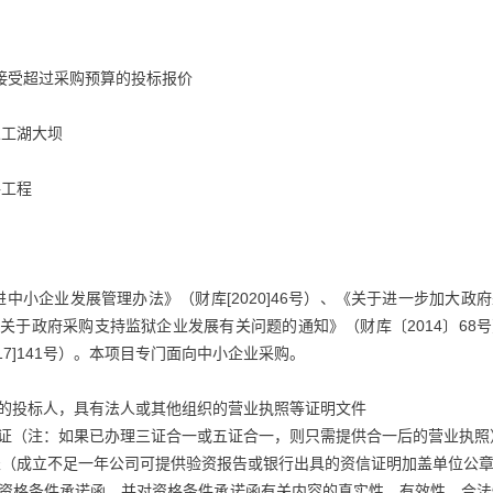
不接受超过采购预算的投标报价
人工湖大坝
格工程
中小企业发展管理办法》（财库[2020]46号）、《关于进一步加大政
《关于政府采购支持监狱企业发展有关问题的通知》（财库〔2014〕68
7]141号）。本项目专门面向中小企业采购。
的投标人，具有法人或其他组织的营业执照等证明文件
记证（注：如果已办理三证合一或五证合一，则只需提供合一后的营业执照
报表（成立不足一年公司可提供验资报告或银行出具的资信证明加盖单位公
的资格条件承诺函，并对资格条件承诺函有关内容的真实性、有效性、合法