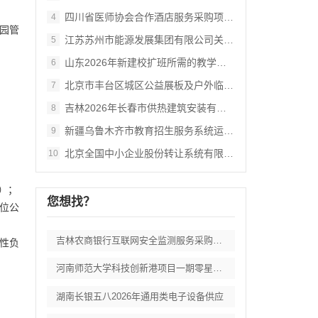
四川省医师协会合作酒店服务采购项目竞争性
4
公园管
江苏苏州市能源发展集团有限公司关于常规燃
5
山东2026年新建校扩班所需的教学及办公
6
北京市丰台区城区公益展板及户外临时展览装
7
吉林2026年长春市供热建筑安装有限责任
8
新疆乌鲁木齐市教育招生服务系统运维服务项
9
北京全国中小企业股份转让系统有限责任公司
10
）；
您想找？
位公
吉林农商银行互联网安全监测服务采购项目招
性负
河南师范大学科技创新港项目一期零星工程施
湖南长银五八2026年通用类电子设备供应