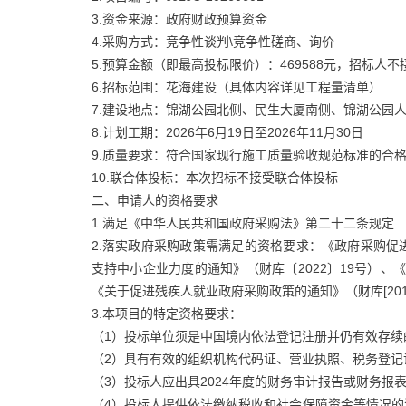
3.资金来源：政府财政预算资金
4.采购方式：竞争性谈判\竞争性磋商、询价
5.预算金额（即最高投标限价）：469588元，招标人
6.招标范围：花海建设（具体内容详见工程量清单）
7.建设地点：锦湖公园北侧、民生大厦南侧、锦湖公园
8.计划工期：2026年6月19日至2026年11月30日
9.质量要求：符合国家现行施工质量验收规范标准的合
10.联合体投标：本次招标不接受联合体投标
二、申请人的资格要求
1.满足《中华人民共和国政府采购法》第二十二条规定
2.落实政府采购政策需满足的资格要求：《政府采购促进
支持中小企业力度的通知》（财库〔2022〕19号）、
《关于促进残疾人就业政府采购政策的通知》（财库[201
3.本项目的特定资格要求：
（1）投标单位须是中国境内依法登记注册并仍有效存续
（2）具有有效的组织机构代码证、营业执照、税务登
（3）投标人应出具2024年度的财务审计报告或财务
（4）投标人提供依法缴纳税收和社会保障资金等情况