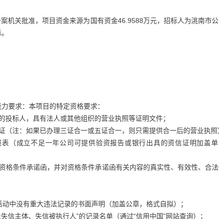
备案机关批准，项目资金来源为国有资金46.9588万元，招标人为洮南市
标。
格能力要求：本项目的特定资格要求：
的投标人，具有法人或其他组织的营业执照等证明文件；
记证（注：如果已办理三证合一或五证合一，则只需提供合一后的营业执照
务报表（成立不足一年公司可提供验资报告或银行出具的资信证明加盖单
的资格条件承诺函，并对资格条件承诺函有关内容的真实性、有效性、合法
活动中没有重大违法记录的书面声明（加盖公章，格式自拟）；
失信主体、失信被执行人”的记录名单（通过“信用中国”网站查询）；