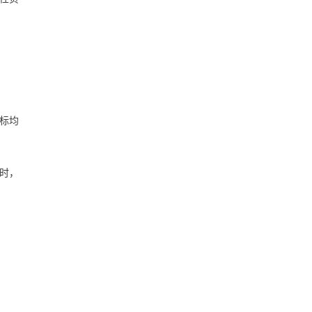
标均
0时，