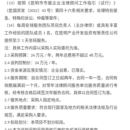
（
）按照《昆明市市属企业法律顾问工作指引（试行）》
13
（昆国资发〔
〕
号）第四十六条相关要求，处理特别紧
2022
43
急、特殊的诉讼、仲裁等案件；
（
）每周安排服务团队项目负责人（主办律师）或具有丰富
14
工作经验的团队成员
名，在昆明产业开发投资有限责任公司
1
提供至少
天坐班服务。
1
注：具体工作内容以采购人实际委托为准。
采购预算：
万元
年，两年总费用不超过
万元。
2.3
24
/
48
谈判控制价：
万元
年。
2.4
24
/
资金来源及落实情况：企业自筹，已落实。
2.5
服务期限：自合同签订之日起两年，合同一年一签，合同有
2.6
效期届满前一个月，对常年法律顾问服务单位服务质量进行考
核，经考核合格后续签次年服务合同，具体以合同签订为准。
服务地点：采购人指定地点。
2.7
服务质量要求：符合现行国家及地方的相关法律法规及行业
2.8
规范，满足采购人要求。
标段划分：本项目不划分标段。
2.9
本次谈判采购采用资格后审的方式进行资格审查。