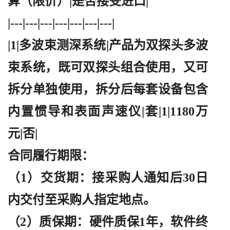
算（限价）|是否接受进口|
|---|---|---|---|---|---|---|
|1|多波束测深系统|产品为双探头多波
束系统，既可双探头组合使用，又可
拆分单独使用，拆分后每套设备包含
内置惯导和表面声速仪|套|1|1180万
元|否|
合同履行期限：
（
1）交货期：接采购人通知后30日
内交付至采购人指定地点。
（
2）质保期：硬件质保1年，软件终