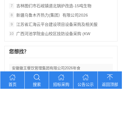
吉林图们市石岘镇道北锅炉改造‑15吨生物
7
新疆乌鲁木齐热力(集团）有限公司2026
8
江苏省汇海云平台建设项目设备采购及相关服
9
广西河池学院金山校区技防设备采购 (KW
10
您想找？
安徽徽王餐饮管理集团有限公司2026年食
山东大学齐鲁医院中药饮片代煎、临方加工服
首页
搜索
招标采购
公告公示
返回顶部
辽宁大连大学附属新华医院中药饮片采购项目
湖北省第三人民医院阳逻食堂餐饮服务招标公
湖北三峡职业技术学院附属医院医用耗材供应