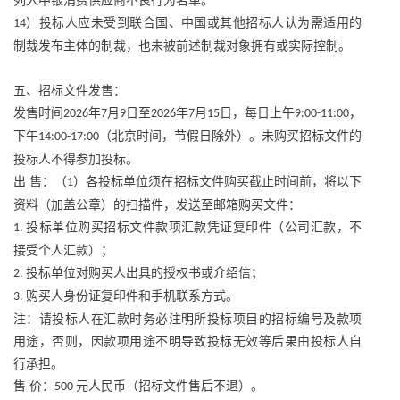
列入中银消费供应商不良行为名单。
）投标人应未受到联合国、中国或其他招标人认为需适用的
14
制裁发布主体的制裁，也未被前述制裁对象拥有或实际控制。
五、招标文件发售：
发售时间
年
月
日至
年
月
日，每日上午
，
2026
7
9
2026
7
15
9:00-11:00
下午
（北京时间，节假日除外）。未购买招标文件的
14:00-17:00
投标人不得参加投标。
出
售：（
）各投标单位须在招标文件购买截止时间前，将以下
1
资料（加盖公章）的扫描件，发送至
邮箱
购买文件：
投标单位购买招标文件款项汇款凭证复印件（公司汇款，不
1.
接受个人汇款）；
投标单位对购买人出具的授权书或介绍信；
2.
购买人身份证复印件和手机联系方式。
3.
注：请投标人在汇款时务必注明所投标项目的招标编号及款项
用途，否则，因款项用途不明导致投标无效等后果由投标人自
行承担。
售
价：
元人民币（招标文件售后不退）。
500