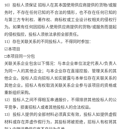
）投标人须保证 招标人在其本国使用供应商提供的货物
或服
10
/
务时，不存在任何已知的不合法的情形，也不存在任何已知的
与第三方专利权、著作权、商标权或工业设计权相关的侵权行
为。如果有任何因招标人使用供应商提供的货物
或服务而提起
/
的侵权指控，投标人须依法承担全部责任。
）存在关联关系的不同投标人，不得同时参加：
11
☑本项目
□本项目同一分包
关联关系企业包含以下情况：与本企业单位法定代表人
负责人
/
为同一人的其他企业；与本企业存在直接控股、管理关系的其
他企业。投标人应向招标人如实披露与本单位存在关联关系的
其他企业。招标人有权取消关联关系企业参与该项目的资格或
重新组织采购。
）投标人之间不得相互串通报价，不得排挤其他投标人的公
12
平竞争，损害招标人或者其他投标人的合法权益。
）投标人提供的全部材料必须真实有效，投标人如提供虚假
13
材料或存在弄虚作假行为，其投标将被拒绝，招标人有权将其