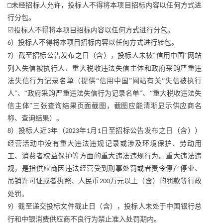
□未经招标人允许，投标人不得将本项目招标内容以任何方式进
行分包。
☑投标人不得将本项目招标内容以任何方式进行分包。
）投标人不得将本项目招标内容以任何方式进行转包。
6
）截至招标公告发布之日（含），投标人未被“信用中国”网站
7
列入失信被执行人、重大税收违法失信主体和政府采购严重违
法失信行为记录名单（提供“信用中国”网站有关“失信被执行
人”、“政府采购严重违法失信行为记录名单”、“重大税收违法失
信主体”三张查询结果页面截图，截图应能清晰显示供应商名
称、查询结果）。
）投标人近
年（
年
月
日至招标公告发布之日（含））
8
3
2023
1
1
经营活动中没有重大违法违规记录或涉及环境保护、劳动用
工、消费者权益保护等方面的重大违法违规行为。重大违法违
规，是指供应商因违法经营受到刑事处罚或者责令停产停业、
吊销许可证或者执照、人民币
万元以上（含）的罚款等行政
200
处罚。
）截至递交投标文件截止日（含），投标人未处于中国银行总
9
行和中银消费供应商不良行为禁止准入处罚期内。