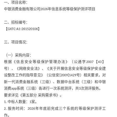
一、项目名称：
中银消费金融有限公司
年信息系统等级保护测评项目
2026
二、招标编号：
【
】
GXTC-A1-261520106
三、项目情况：
（一）采购内容：
根据《信息安全等级保护管理办法》（公通字
【
】
2007
43
号）、《网络安全法》、《关于开展信息安全等级保护安全建
设整改工作的指导意见》（公信安
号）相关要求，对
[2009]1429
新一代消费金融系统（三级）、数据中台系统（三级）和中银
消费
系统（三级）各进行一次系统测评，共
次测评服务。
app
3
要求详见《第五部分
采购需求书》。
中标人数量：
家。
1.
1
服务时间：
年年底前完成三个系统的等级保护测评工
2.
2026
作。