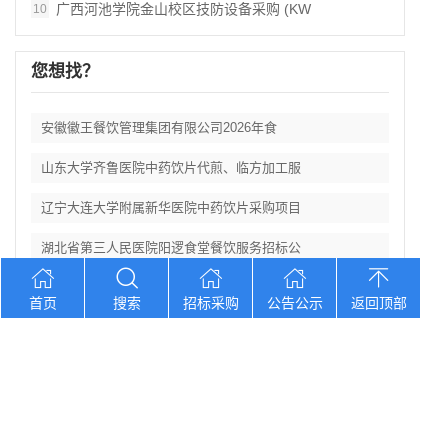
广西河池学院金山校区技防设备采购 (KW
10
您想找？
安徽徽王餐饮管理集团有限公司2026年食
山东大学齐鲁医院中药饮片代煎、临方加工服
辽宁大连大学附属新华医院中药饮片采购项目
湖北省第三人民医院阳逻食堂餐饮服务招标公
湖北三峡职业技术学院附属医院医用耗材供应
首页
搜索
招标采购
公告公示
返回顶部
Copyright © 2012-2026 中招招标网 版权所有 网站备案号：
京
ICP备2023026371号-2