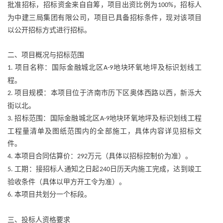
批准招标，招标资金来自自筹，项目出资比例为
，招标人
100%
为中建三局集团有限公司，项目已具备招标条件，现对该项目
以公开招标方式进行招标。
二、项目概况与招标范围
项目名称：国际金融城北区
地块环氧地坪及标识划线工
1.
A-9
程。
项目规模：本项目位于济南市历下区奥体西路以西，新泺大
2.
街以北。
招标范围：国际金融城北区
地块环氧地坪及标识划线工程
3.
A-9
工程量清单及图纸范围内的全部施工，具体内容详见招标文
件。
本项目合同估算价：
万元（具体以招标控制价为准）。
4.
292
工期：接招标人通知之日起
日历天内施工完成，达到竣工
5.
240
验收条件（具体以甲方开工令为准）。
本项目共划分一个标段。
6.
三、投标人资格要求