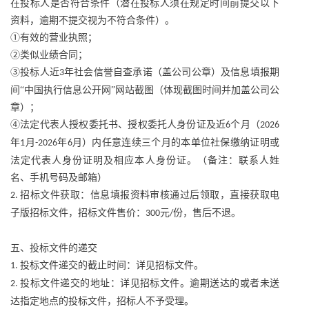
在投标人是否符合条件（潜在投标人须在规定时间前提交以下
资料，逾期不提交视为不符合条件）。
①有效的营业执照；
②类似业绩合同；
③投标人近
年社会信誉自查承诺（盖公司公章）及信息填报期
3
间“中国执行信息公开网”网站截图（体现截图时间并加盖公司公
章）；
④法定代表人授权委托书、授权委托人身份证及近
个月（
6
2026
年
月
年
月）内任意连续三个月的本单位社保缴纳证明或
1
-2026
6
法定代表人身份证明及相应本人身份证。（备注：联系人姓
名、手机号码及邮箱）
招标文件获取：信息填报资料审核通过后领取，直接获取电
2.
子版招标文件，招标文件售价：
元
份，售后不退。
300
/
五、投标文件的递交
投标文件递交的截止时间：详见招标文件。
1.
投标文件递交的地址：详见招标文件。逾期送达的或者未送
2.
达指定地点的投标文件，招标人不予受理。