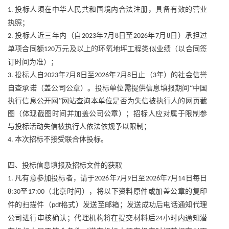
投标人须在中华人民共和国境内合法注册，具备有效的营业
1.
执照；
投标人近三年内（自
年
月
日至
年
月
日）承担过
2.
2023
7
8
2026
7
8
单项合同额
万元及以上的环氧地坪工程类似业绩（以合同签
120
订时间为准）；
投标人自
年
月
日至
年
月
日止（
年）的社会信誉
3.
2023
7
8
2026
7
8
3
自查承诺（盖公司公章）。投标单位需提供信息填报期间“中国
执行信息公开网”网站查询本单位是否为失信被执行人的网页截
图（体现截图时间并加盖公司公章）；招标人应对属于限制参
与投标活动失信被执行人依法依规予以限制；
本次招标不接受联合体投标。
4.
四、投标信息填报及招标文件的获取
凡有意参加投标者，请于
年
月
日至
年
月
日每日
1.
2026
7
9
2026
7
14
至
（北京时间），将以下资料原件或加盖公章的复印
8:30
17:00
件的扫描件（
格式）发送至
邮箱
；发送成功后电话通知代理
pdf
公司进行审核确认；代理机构将在提交材料后
小时内通知潜
24