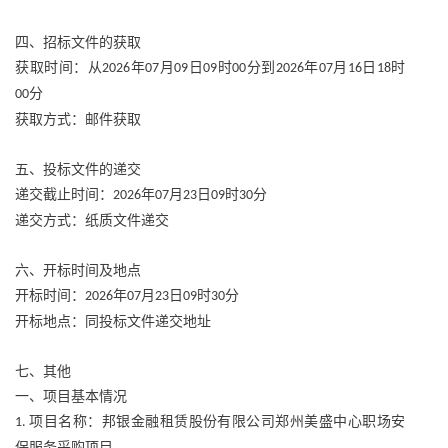
四、招标文件的获取
获取时间：从
年
月
日
时
分到
年
月
日
时
2026
07
09
09
00
2026
07
16
18
分
00
获取方式：邮件获取
五、投标文件的递交
递交截止时间：
年
月
日
时
分
2026
07
23
09
30
递交方式：纸质文件递交
六、开标时间及地点
开标时间：
年
月
日
时
分
2026
07
23
09
30
开标地点：同投标文件递交地址
七、其他
一、项目基本情况
项目名称：邦银金融租赁股份有限公司郑州美盛中心职场安
1.
保服务采购项目