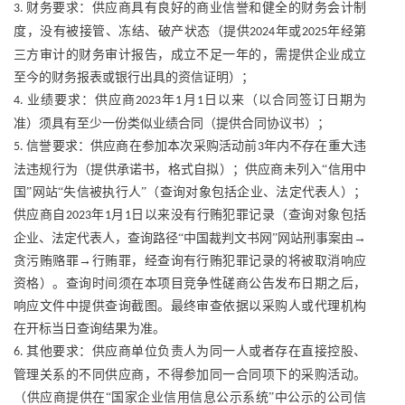
财务要求：供应商具有良好的商业信誉和健全的财务会计制
3.
度，没有被接管、冻结、破产状态（提供
年或
年经第
2024
2025
三方审计的财务审计报告，成立不足一年的，需提供企业成立
至今的财务报表或银行出具的资信证明）；
业绩要求：供应商
年
月
日以来（以合同签订日期为
4.
2023
1
1
准）须具有至少一份类似业绩合同（提供合同协议书）；
信誉要求：供应商在参加本次采购活动前
年内不存在重大违
5.
3
法违规行为（提供承诺书，格式自拟）；供应商未列入“信用中
国”网站“失信被执行人”（查询对象包括企业、法定代表人）；
供应商自
年
月
日以来没有行贿犯罪记录（查询对象包括
2023
1
1
企业、法定代表人，查询路径“中国裁判文书网”网站刑事案由→
贪污贿赂罪→行贿罪，经查询有行贿犯罪记录的将被取消响应
资格）。查询时间须在本项目竞争性磋商公告发布日期之后，
响应文件中提供查询截图。最终审查依据以采购人或代理机构
在开标当日查询结果为准。
其他要求：供应商单位负责人为同一人或者存在直接控股、
6.
管理关系的不同供应商，不得参加同一合同项下的采购活动。
（供应商提供在“国家企业信用信息公示系统”中公示的公司信