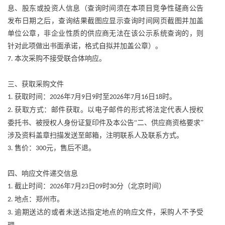
息、股东或投资人信息（查询时间须在本项目竞争性磋商公告
发布日期之后，查询结果截图应显示查询时间网页截图并加盖
单位公章，非企业性质的供应商无法在该公示系统查询的，则
针对此项做出书面承诺，格式自拟并加盖公章）。
本次采购不接受联合体响应。
7.
三、获取采购文件
获取时间：
年
月
日
时至
年
月
日
时。
1.
2026
7
9
9
2026
7
16
18
获取方式：邮件获取。以电子邮件的形式将法定代表人授权
2.
委托书、被授权人身份证复印件及本公告“二、供应商资格要求”
涉及资料盖章扫描发送至
邮箱
，注明联系人及联系方式。
售价：
元，售后不退。
3.
300
四、响应文件递交信息
截止时间：
年
月
日
时
分（北京时间）
1.
2026
7
23
09
30
地点：郑州市。
2.
逾期送达的或者未送达指定地点的响应文件，采购人不予受
3.