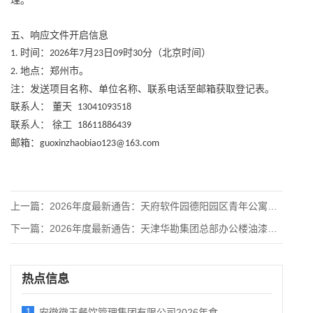
理。
五、响应文件开启信息
时间：
年
月
日
时
分（北京时间）
1.
2026
7
23
09
30
地点：郑州市。
2.
注：发送项目名称、单位名称、联系电话至邮箱获取登记表。
联系人：
董天
13041093518
联系人：
徐工
18611886439
邮箱：
guoxinzhaobiao123@163.com
上一篇：
2026年度最新通告：天府软件园德阳园区青年公寓家具采购项目
下一篇：
2026年度最新通告：天津华勘集团总部办公楼油漆类和软体类家
热点信息
1
安徽徽王餐饮管理集团有限公司2026年食