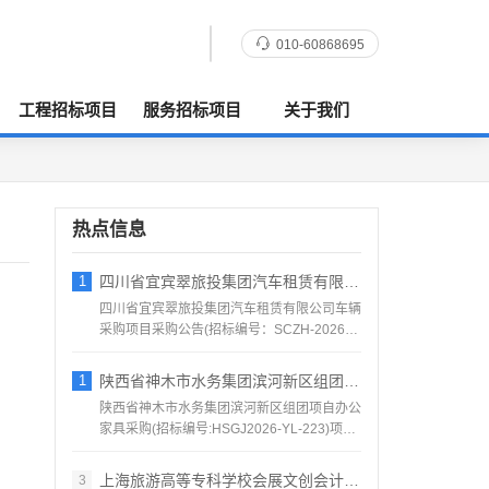
010-60868695
工程招标项目
服务招标项目
关于我们
热点信息
1
四川省宜宾翠旅投集团汽车租赁有限公司车辆
四川省宜宾翠旅投集团汽车租赁有限公司车辆
采购项目采购公告(招标编号：SCZH-2026-
1016号)...
1
陕西省神木市水务集团滨河新区组团项自办公
陕西省神木市水务集团滨河新区组团项自办公
家具采购(招标编号:HSGJ2026-YL-223)项目
所在...
上海旅游高等专科学校会展文创会计系列实验
3