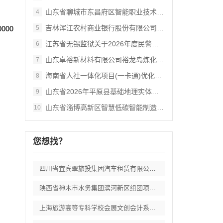
山东省聊城市东昌府区智能职业技术学校教辅
4
吉林浑江农村商业银行股份有限公司2026
5
0000
江苏省无锡监狱关于2026年度民警职工体
6
山东卓裕新材料有限公司裕龙岛炼化一体化项
7
海南省人社一体化项目(一卡通)优化及运维
8
山东省2026年平原县基础地理实体数据省
9
山东省淄博高新区智慧低碳智能制造产业园项
10
您想找？
四川省宜宾翠旅投集团汽车租赁有限公司车辆
陕西省神木市水务集团滨河新区组团项自办公
上海旅游高等专科学校会展文创会计系列实验