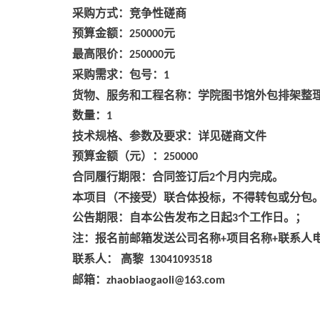
采购方式：竞争性磋商
预算金额：
元
250000
最高限价：
元
250000
采购需求：包号：
1
货物、服务和工程名称：学院图书馆外包排架整
数量：
1
技术规格、参数及要求：详见磋商文件
预算金额（元）：
250000
合同履行期限：合同签订后
个月内完成。
2
本项目（不接受）联合体投标，不得转包或分包
公告期限：自本公告发布之日起
个工作日。；
3
注：报名前邮箱发送公司名称
项目名称
联系人
+
+
联系人：
高黎
13041093518
邮箱：
zhaobiaogaoli@163.com