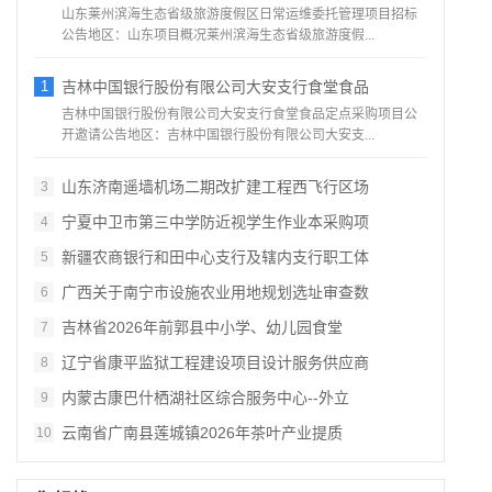
山东莱州滨海生态省级旅游度假区日常运维委托管理项目招标
公告地区：山东项目概况莱州滨海生态省级旅游度假...
1
吉林中国银行股份有限公司大安支行食堂食品
吉林中国银行股份有限公司大安支行食堂食品定点采购项目公
开邀请公告地区：吉林中国银行股份有限公司大安支...
山东济南遥墙机场二期改扩建工程西飞行区场
3
宁夏中卫市第三中学防近视学生作业本采购项
4
新疆农商银行和田中心支行及辖内支行职工体
5
广西关于南宁市设施农业用地规划选址审查数
6
吉林省2026年前郭县中小学、幼儿园食堂
7
辽宁省康平监狱工程建设项目设计服务供应商
8
内蒙古康巴什栖湖社区综合服务中心--外立
9
云南省广南县莲城镇2026年茶叶产业提质
10