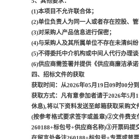
5、其他要求：
(1)本项目不允许联合体；
(2)单位负责人为同一人或者存在控股、
(3)对采购人产品信息进行保密；
(4)与采购人及其所属单位不存在未清纠纷
(5)不得委托中介机构或中间人代行办理
(6)供应商需签署并提供《供应商廉洁承
四、招标文件的获取
获取时间：从
2026年05月19日09时00分到
获取方式：凡有意参加者请于
2026年5月
休息),将以下资料发送至邮箱获取采购文
(按参考格式要求签字或盖章)②文件费支
260188+标包号+供应商名称)③开票
在留言处备注260188+标包号+专票或普