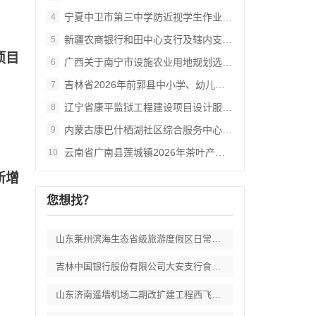
宁夏中卫市第三中学防近视学生作业本采购项
4
新疆农商银行和田中心支行及辖内支行职工体
5
项目
广西关于南宁市设施农业用地规划选址审查数
6
吉林省2026年前郭县中小学、幼儿园食堂
7
辽宁省康平监狱工程建设项目设计服务供应商
8
内蒙古康巴什栖湖社区综合服务中心--外立
9
云南省广南县莲城镇2026年茶叶产业提质
10
新增
您想找？
山东莱州滨海生态省级旅游度假区日常运维委
吉林中国银行股份有限公司大安支行食堂食品
山东济南遥墙机场二期改扩建工程西飞行区场