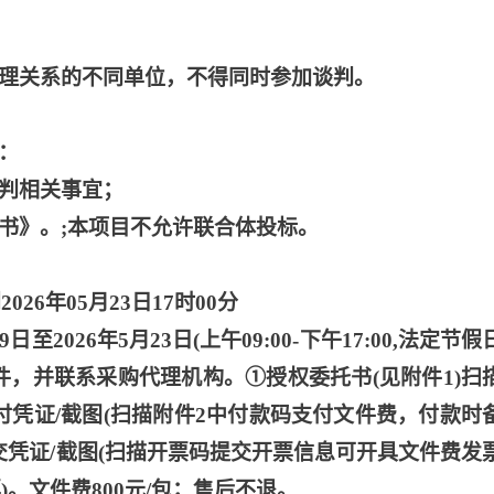
管理关系的不同单位，不得同时参加谈判。
：
谈判相关事宜；
诺书》。;本项目不允许联合体投标。
2026年05月23日17时00分
19日至2026年5月23日(上午09:00-下午17:00,法定节
件，并联系采购代理机构。①授权委托书(见附件1)扫
付凭证/截图(扫描附件2中付款码支付文件费，付款时
码提交凭证/截图(扫描开票码提交开票信息可开具文件费发
票)。文件费800元/包；售后不退。