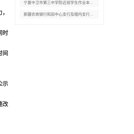
宁夏中卫市第三中学防近视学生作业本采购项
力，
新疆农商银行和田中心支行及辖内支行职工体
同时
时间
公示
整改