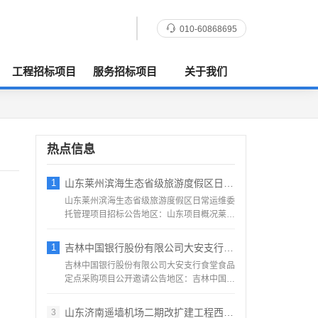
010-60868695
工程招标项目
服务招标项目
关于我们
热点信息
1
山东莱州滨海生态省级旅游度假区日常运维委
山东莱州滨海生态省级旅游度假区日常运维委
托管理项目招标公告地区：山东项目概况莱州
滨海生态省级旅游度假...
1
吉林中国银行股份有限公司大安支行食堂食品
吉林中国银行股份有限公司大安支行食堂食品
定点采购项目公开邀请公告地区：吉林中国银
行股份有限公司大安支...
山东济南遥墙机场二期改扩建工程西飞行区场
3