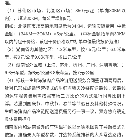
准。
（1）苏仙区市场、北湖区市场：350元/趟（单向30KM以
内），超过30KM，每公里增加5元。
例如：北湖区市场高德地图显示为34KM，运输实际费用=中标
金额+（34KM一3OKM）×5元/公里。（中标金额指单向30KM
以内的包干价格，该包干价价格以中标单单位最终报价为准）
（2）湖南省内其他地区：4.2米车型，按7.5元/公里；6.8米车
型，按9元/公里9.6米车型，按11元/公里
（3）湖南省外区域（上海、苏州、杭州、广州、深圳等地）：
9.6米车型，按8元/公里6.8米车型，按7元/公里
（4）标段一生鲜冻猪肉产品冷链配送服务合同签订满两周后，
针对已形成成熟运营模式的生鲜冻猪肉冷链配送路线，该路线
的运输服务费用需按照市场三方比价的方式进行同等比例下
浮。若遇到国庆节、中秋节、春节等节假日及其他特殊情况，
生鲜冻猪肉产品冷链配送运费需另行一事一议，双方协商确定
具体费用标准。
湖南省内和湖南省外的车辆里程数以高德地图货车导航模式为
依据，准确录入车型参数，并选择系统推荐的大众常选路线，