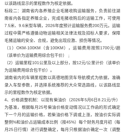
以该路线显示的里程数作为核定依据。
标段二：湖南省内各养殖企业毛猪收购运输服务，负责前往湖
南省内各指定养殖企业，完成毛猪收购后的运输工作，可使用
7.5米、9.6米型车辆，2026年度预计运输服务费200万元。运输
过程中需严格遵循动物运输相关法律法规及招标人要求，保障
毛猪运输的安全、合规，避免出现应激、损伤等情况。
（1）OKM-100KM（含100KM），运输费用按照1700元/趟
（该单价为运输费用综合包干价）﹔
（2）运输里程101公里及以上部分，按12元/公里计价（该单价
为运输费用综合包干价）。
湖南省内的车辆里程数以高德地图货车导航模式为依据，准确
录入车型参数，并选择系统推荐的大众常选路线，以该路线显
示的里程数作为核定依据。
4、价格调整机制：以现有柴油价（2026年5月6日8.21元/升）
为基准，根据每月25号柴油价格变动情况以工作函的形式确定
下一个月的运输价格，若柴油价格下调或上涨，按油价实际调
整例%和油价占运输成本比例（按45%）每个财务月度月初（每
月25日行情）进行调整确定，每月只根据油价确定一次（调整