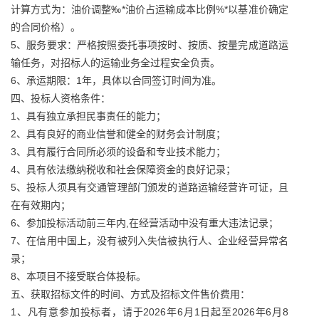
计算方式为：油价调整‰*油价占运输成本比例%*以基准价确定
的合同价格）。
5、服务要求：严格按照委托事项按时、按质、按量完成道路运
输任务，对招标人的运输业务全过程安全负责。
6、承运期限：1年，具体以合同签订时间为准。
四、投标人资格条件：
1、具有独立承担民事责任的能力；
2、具有良好的商业信誉和健全的财务会计制度；
3、具有履行合同所必须的设备和专业技术能力；
4、具有依法缴纳税收和社会保障资金的良好记录；
5、投标人须具有交通管理部门颁发的道路运输经营许可证，且
在有效期内；
6、参加投标活动前三年内,在经营活动中没有重大违法记录；
7、在信用中国上，没有被列入失信被执行人、企业经营异常名
录；
8、本项目不接受联合体投标。
五、获取招标文件的时间、方式及招标文件售价费用：
1、凡有意参加投标者，请于2026年6月1日起至2026年6月8