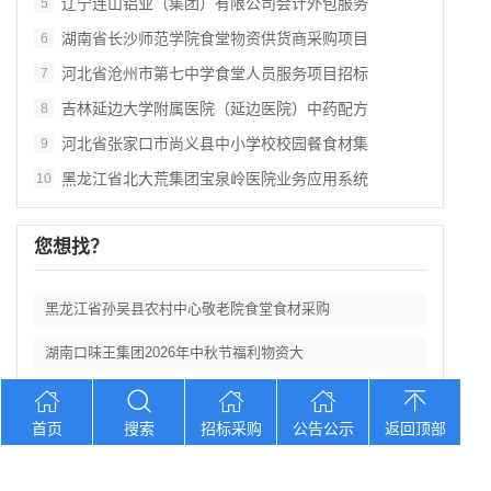
辽宁连山铝业（集团）有限公司会计外包服务
5
湖南省长沙师范学院食堂物资供货商采购项目
6
河北省沧州市第七中学食堂人员服务项目招标
7
吉林延边大学附属医院（延边医院）中药配方
8
河北省张家口市尚义县中小学校校园餐食材集
9
黑龙江省北大荒集团宝泉岭医院业务应用系统
10
您想找？
黑龙江省孙吴县农村中心敬老院食堂食材采购
湖南口味王集团2026年中秋节福利物资大
辽宁省大洼区学校食堂食材全品采购配送服务
首页
搜索
招标采购
公告公示
返回顶部
河北省卢龙县第二高级中学食堂人员管理服务
辽宁连山铝业（集团）有限公司会计外包服务