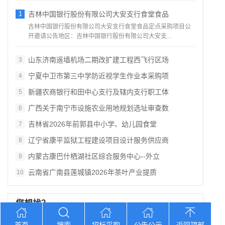
1
吉林中国银行股份有限公司大安支行食堂食品
吉林中国银行股份有限公司大安支行食堂食品定点采购项目公
开邀请公告地区：吉林中国银行股份有限公司大安支...
山东济南遥墙机场二期改扩建工程西飞行区场
3
宁夏中卫市第三中学防近视学生作业本采购项
4
新疆农商银行和田中心支行及辖内支行职工体
5
广西关于南宁市设施农业用地规划选址审查数
6
吉林省2026年前郭县中小学、幼儿园食堂
7
辽宁省康平监狱工程建设项目设计服务供应商
8
内蒙古康巴什栖湖社区综合服务中心--外立
9
云南省广南县莲城镇2026年茶叶产业提质
10
您想找？