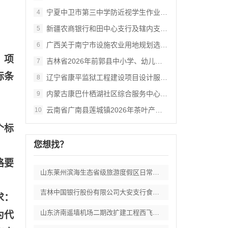
宁夏中卫市第三中学防近视学生作业本采购项
4
新疆农商银行和田中心支行及辖内支行职工体
5
广西关于南宁市设施农业用地规划选址审查数
6
，项
吉林省2026年前郭县中小学、幼儿园食堂
7
标条
辽宁省康平监狱工程建设项目设计服务供应商
8
内蒙古康巴什栖湖社区综合服务中心--外立
9
云南省广南县莲城镇2026年茶叶产业提质
10
个标
您想找？
格要
山东莱州滨海生态省级旅游度假区日常运维委
吉林中国银行股份有限公司大安支行食堂食品
求：
山东济南遥墙机场二期改扩建工程西飞行区场
为代