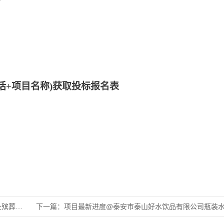
分
话+项目名称)获取投标报名表
第三方
下一篇：
项目最新进度@泰安市泰山好水饮品有限公司瓶装水包装物材料采