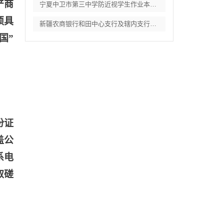
产商
宁夏中卫市第三中学防近视学生作业本采购项
须具
新疆农商银行和田中心支行及辖内支行职工体
国”
份证
盖公
系电
取磋