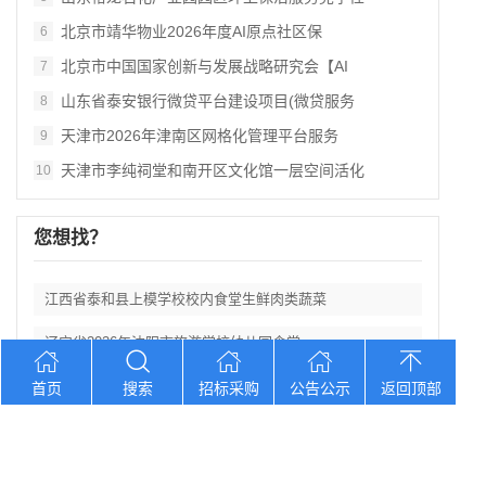
北京市靖华物业2026年度AI原点社区保
6
北京市中国国家创新与发展战略研究会【AI
7
山东省泰安银行微贷平台建设项目(微贷服务
8
天津市2026年津南区网格化管理平台服务
9
天津市李纯祠堂和南开区文化馆一层空间活化
10
您想找？
江西省泰和县上模学校校内食堂生鲜肉类蔬菜
辽宁省2026年沈阳市旅游学校幼儿园食堂
广东省若铂三产融合“AI+水产”产业集群
首页
搜索
招标采购
公告公示
返回顶部
天津滨海众联产业服务水上教学训练中心物业
山东裕龙石化产业园园区环卫保洁服务竞争性