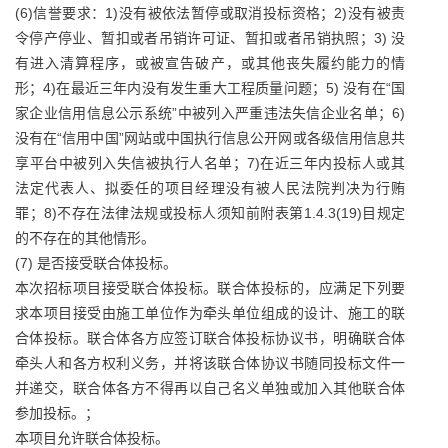
(6)信誉要求：1)没有被依法暂停或取消投标资格；2)没有被责
令停产停业、暂扣或者吊销许可证、暂扣或者吊销执照；3) 没
有进入清算程序，或被宣告破产，或其他丧失履约能力的情
形；4)在最近三年内没有发生重大工程质量问题；5) 没有在“国
家企业信用信息公示系统”中被列入严重违法失信企业名单；6)
没有在“信用中国”网站或中国执行信息公开网或各级信用信息共
享平台中被列入失信被执行人名单；7)在近三年内投标人或其
法定代表人、拟委任的项目经理没有被人民法院判决为行贿
罪；8)不存在法律法规或投标人须知前附表第1.4.3(19)目规定
的不存在的其他情形。
(7) 是否接受联合体投标。
本次招标项目接受联合体投标。联合体投标的，应满足下列要
求本项目接受由施工单位作为牵头单位组成的设计、施工的联
合体投标。联合体各方应签订联合体投标协议书，明确联合体
牵头人和各方权利义务，并将该联合体协议书随同投标文件一
并递交，联合体各方不得再以自己名义单独或加入其他联合体
参加投标。；
本项目允许联合体投标。