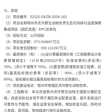
七、其他
（1）项目编号：EZQS-GKZB-2026-162
（2）项目名称鄂州市灵玲野生动物世界生态可持续与运营保障
集成项目（园区改造）EPC总承包
（3）招标方式：公开招标
（4）项目投资额：373.044667万元
（5）项目发包控制价：333.131267万元
（6）最高限价（有）：(1)设计费最高限价按《工程勘察设计收
费管理规定》（计价格[2002]10号）标准收费的(折扣率)
70%，(须小于或等于70%)。(2)建安费(即建筑安装工程费，后
同)最高投标限价费率（折扣率）：90%，(须小于或等于
90%)。投标报价超过最高投标限价的为无效报价。
（7）项目建设地点：鄂州市鄂城区灵玲野生动物世界。
（8）工程概况：本次改造鄂州灵玲野生动物王国部分展区区
域，改造目标包含但不限于展区商业配套运营、提升系统运行
可靠性与节能性、强化运营安全保障，增加松鼠乐园，同时对
三条园、双河园、贵阳园进行游乐设施改造。