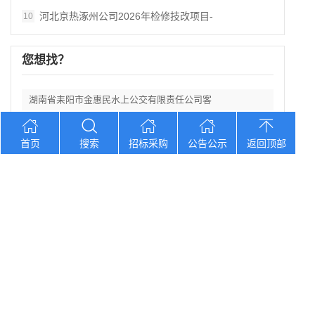
河北京热涿州公司2026年检修技改项目-
10
您想找？
湖南省耒阳市金惠民水上公交有限责任公司客
天津市公交第二客运公司物业管理服务选择外
首页
搜索
招标采购
公告公示
返回顶部
广东省2025年东源县漳溪乡下蓝村农产品
江西省莲花县食品产业融合发展示范基地项目
广东省开平市国顺公共交通有限公司2026
Copyright © 2012-2026 中招招标网 版权所有 网站备案号：
京
ICP备2023026371号-2