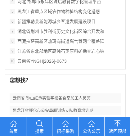
河北 邯郸市永年区课后教育数字化管理平台
4
黑龙江省重点区域农作物种植结构变化遥感
5
新疆策勒县新能源城乡客运发展建设项目
6
湖北省荆州市胜利街历史文化街区综合开发和
7
西藏拉萨高新区热玛岗街道燃气管网全覆盖延
8
江苏省东北部地区高纯石英原料矿勘查岩心钻
9
云南省YNGH[2026]-0673
10
您想找？
云南省 钟山红承实验学校各食堂加工人员劳
黑龙江省绥化市公安局原训练支队教育培训期
北京市东方汇美改造工程拆除项目竞争性磋商
首页
搜索
招标采购
公告公示
返回顶部
河北 邯郸市永年区课后教育数字化管理平台