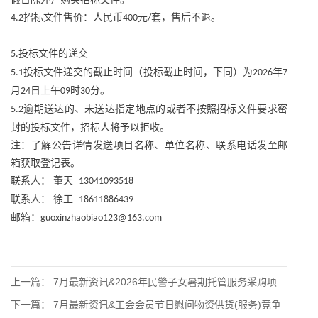
招标文件售价：人民币
元
套，售后不退。
4.2
400
/
投标文件的递交
5.
投标文件递交的截止时间（投标截止时间，下同）为
年
5.1
2026
7
月
日上午
时
分。
24
09
30
逾期送达的、未送达指定地点的或者不按照招标文件要求密
5.2
封的投标文件，招标人将予以拒收。
注：了解公告详情发送项目名称、单位名称、联系电话发至邮
箱获取登记表。
联系人：
董天
13041093518
联系人：
徐工
18611886439
邮箱：
guoxinzhaobiao123@163.com
上一篇：
7月最新资讯&2026年民警子女暑期托管服务采购项
下一篇：
7月最新资讯&工会会员节日慰问物资供货(服务)竞争