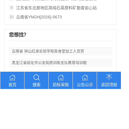
江苏省东北部地区高纯石英原料矿勘查岩心钻
9
云南省YNGH[2026]-0673
10
您想找？
云南省 钟山红承实验学校各食堂加工人员劳
黑龙江省绥化市公安局原训练支队教育培训期
北京市东方汇美改造工程拆除项目竞争性磋商
首页
搜索
招标采购
公告公示
返回顶部
河北 邯郸市永年区课后教育数字化管理平台
黑龙江省重点区域农作物种植结构变化遥感
Copyright © 2012-2026 中招招标网 版权所有 网站备案号：
京