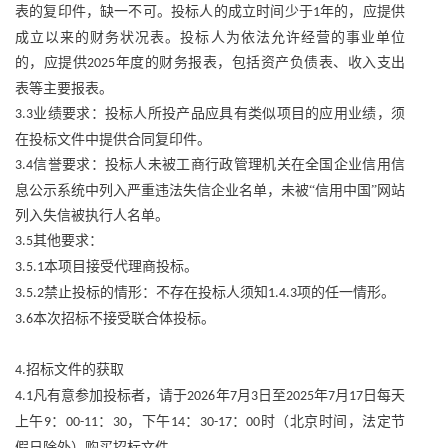
表的复印件，缺一不可。投标人的成立时间少于
年的，应提供
1
成立以来的财务状况表。投标人为依法允许经营的事业单位
的，应提供
年度的财务报表，包括资产负债表、收入支出
2025
表等主要报表。
业绩要求：投标人所投产品应具有类似项目的应用业绩，须
3.3
在投标文件中提供合同复印件。
信誉要求：投标人未被工商行政管理机关在全国企业信用信
3.4
息公示系统中列入严重违法失信企业名单，未被“信用中国”网站
列入失信被执行人名单。
其他要求：
3.5
本项目接受代理商投标。
3.5.1
禁止投标的情形：不存在投标人须知
项的任一情形。
3.5.2
1.4.3
本次招标不接受联合体投标。
3.6
招标文件的获取
4.
凡有意参加投标者，请于
年
月
日至
年
月
日每天
4.1
2026
7
3
2025
7
17
上午
：
：
，下午
：
：
时（北京时间，法定节
9
00-11
30
14
30-17
00
假日除外）购买招标文件。