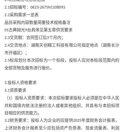
招标编号：
2.1
0623-2675N1108093
采购需求一览表
2.2
品目采购内容数量简要技术规格备注
古典抛光
台具体见第五章供货要求
01
9
交货期：合同签订后
个月内；
2.3
3
交货地点：湖南天创精工科技有限公司指定地点（湖南长沙
2.4
市开福区）；
标段划分本次招标为一个标段，投标人应对本标段范围内的
2.5
全部货物及服务进行报价。
投标人资格要求
3.
资质要求
3.1
（
）投标人资质要求：本次招标要求投标人必须是在中华人民
1
共和国境内依法注册的法人或者其他组织，并具有与本招标项
目相应的供货能力。
财务要求：投标人为企业的应提供
年度财务会计报表，
3.2
2025
上述财务会计报表至少应包括资产负债表、现金流量表、利润