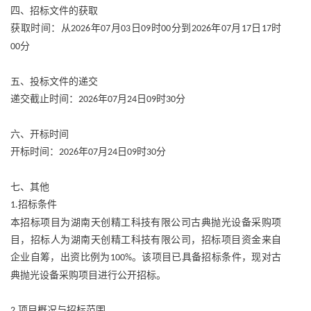
四、招标文件的获取
获取时间：从
年
月
日
时
分到
年
月
日
时
2026
07
03
09
00
2026
07
17
17
分
00
五、投标文件的递交
递交截止时间：
年
月
日
时
分
2026
07
24
09
30
六、开标时间
开标时间：
年
月
日
时
分
2026
07
24
09
30
七、其他
招标条件
1.
本招标项目为湖南天创精工科技有限公司古典抛光设备采购项
目，招标人为湖南天创精工科技有限公司，招标项目资金来自
企业自筹，出资比例为
。该项目已具备招标条件，现对古
100%
典抛光设备采购项目进行公开招标。
项目概况与招标范围
2.