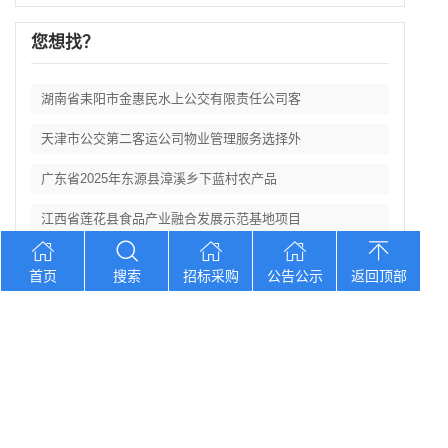
您想找？
湖南省耒阳市金惠民水上公交有限责任公司客
天津市公交第二客运公司物业管理服务选择外
广东省2025年东源县漳溪乡下蓝村农产品
江西省莲花县食品产业融合发展示范基地项目
广东省开平市国顺公共交通有限公司2026
首页
搜索
招标采购
公告公示
返回顶部
Copyright © 2012-2026 中招招标网 版权所有 网站备案号：
京
ICP备2023026371号-2