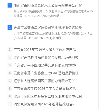
1
湖南省耒阳市金惠民水上公交有限责任公司客
湖南省耒阳市金惠民水上公交有限责任公司客渡船改建项目(招
标编号：HNZT-2026ZZ076)项目所...
1
天津市公交第二客运公司物业管理服务选择外
天津市公交第二客运公司物业管理服务选择外包服务公司项目
(招标编号：BJSJ202608201)项目所...
广东省2025年东源县漳溪乡下蓝村农产品
3
江西省莲花县食品产业融合发展示范基地项目
4
广东省开平市国顺公共交通有限公司2026
5
云南省中药产业协会三七GAP基地品牌信任
6
辽宁省大连高新园区广源热力有限公司202
7
广东省嘉应学院2026年工会会员春秋游活
8
北京市朝阳区崔各庄第二社区卫生服务中心职
9
河北京热涿州公司2026年检修技改项目-
10