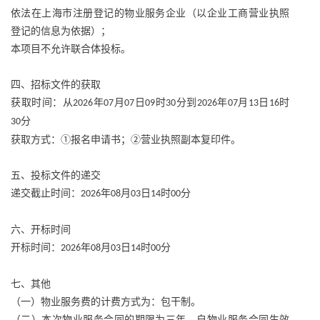
依法在上海市注册登记的物业服务企业（以企业工商营业执照
登记的信息为依据）；
本项目不允许联合体投标。
四、招标文件的获取
获取时间：从
年
月
日
时
分到
年
月
日
时
2026
07
07
09
30
2026
07
13
16
分
30
获取方式：
①报名申请书；②营业执照副本复印件。
五、投标文件的递交
递交截止时间：
年
月
日
时
分
2026
08
03
14
00
六、开标时间
开标时间：
年
月
日
时
分
2026
08
03
14
00
七、其他
（一）物业服务费的计费方式为：包干制。
（二）本次物业服务合同的期限为三年。自物业服务合同生效