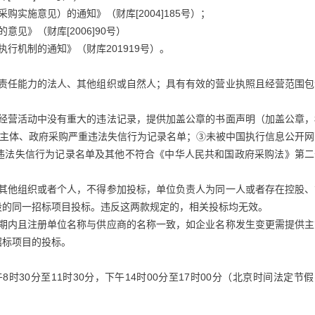
实施意见）的通知》（财库[2004]185号）；
见》（财库[2006]90号）
行机制的通知》（财库201919号）。
事责任能力的法人、其他组织或自然人；具有有效的营业执照且经营范围包
在经营活动中没有重大的违法记录，提供加盖公章的书面声明（加盖公章，
信主体、政府采购严重违法失信行为记录名单；③未被中国执行信息公开网
违法失信行为记录名单及其他不符合《中华人民共和国政府采购法》第二
、其他组织或者个人，不得参加投标，单位负责人为同一人或者存在控股、
段的同一招标项目投标。违反这两款规定的，相关投标均无效。
效期内且注册单位名称与供应商的名称一致，如企业名称发生变更需提供主
招标项目的投标。
天上午8时30分至11时30分，下午14时00分至17时00分（北京时间法定节