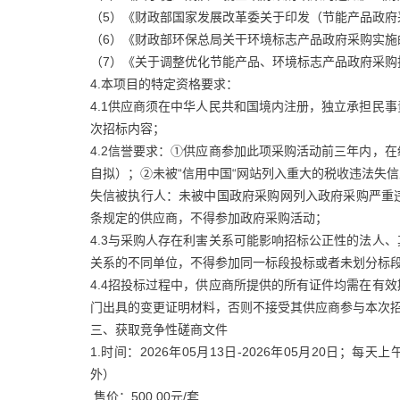
（5）《财政部国家发展改革委关于印发（节能产品政府采购
（6）《财政部环保总局关干环境标志产品政府采购实施的意
（7）《关于调整优化节能产品、环境标志产品政府采购执
4.本项目的特定资格要求：
4.1供应商须在中华人民共和国境内注册，独立承担民
次招标内容；
4.2信誉要求：①供应商参加此项采购活动前三年内，
自拟）；②未被“信用中国“网站列入重大的税收违法失
失信被执行人：未被中国政府采购网列入政府采购严重
条规定的供应商，不得参加政府采购活动；
4.3与采购人存在利害关系可能影响招标公正性的法人
关系的不同单位，不得参加同一标段投标或者未划分标
4.4招投标过程中，供应商所提供的所有证件均需在有
门出具的变更证明材料，否则不接受其供应商参与本次
三、获取竞争性磋商文件
1.时间：2026年05月13日-2026年05月20日；每
外）
.售价：500.00元/套