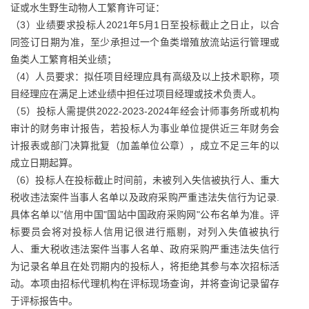
证或水生野生动物人工繁育许可证：
（3）业绩要求投标人2021年5月1日至投标截止之日止，以合
同签订日期为准，至少承担过一个鱼类增殖放流站运行管理或
鱼类人工繁育相关业绩；
（4）人员要求：拟任项目经理应具有高级及以上技术职称，项
目经理应在满足上述业绩中担任过项目经理或技术负责人。
（5）投标人需提供2022-2023-2024年经会计师事务所或机构
审计的财务审计报告，若投标人为事业单位提供近三年财务会
计报表或部门决算批复（加盖单位公章），成立不足三年的以
成立日期起算。
（6）投标人在投标截止时间前，未被列入失信被执行人、重大
税收违法案件当事人名单以及政府采购严重违法失信行为记录.
具体名单以”信用中国"国站中国政府采购网"公布名单为准。评
标要员会将对投标人信用记很进行瓶剔，对列入失值被执行
人、重大税收违法案件当事人名单、政府采购严重违法失信行
为记录名单且在处罚期内的投标人，将拒绝其参与本次招标活
动。本项由招标代理机构在评标现场查询，并将查询记录留存
于评标报告中。