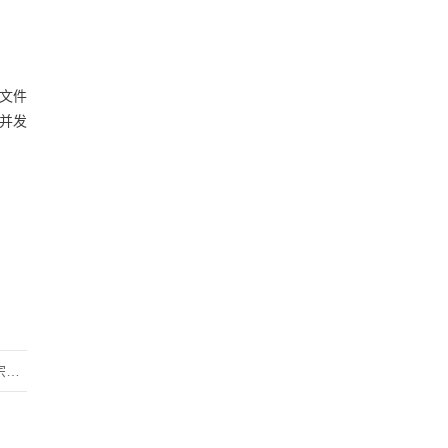
标文件
并发
招