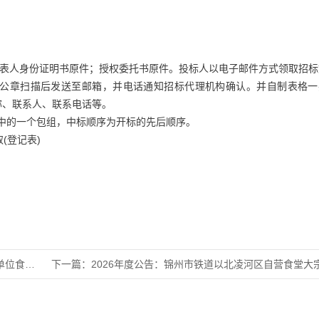
定代表人身份证明书原件；授权委托书原件。投标人以电子邮件方式领取招
公章扫描后发送至邮箱，并电话通知招标代理机构确认。并自制表格一
称、联系人、联系电话等。
其中的一个包组，中标顺序为开标的先后顺序。
(登记表)
食材采购
下一篇：
2026年度公告：锦州市铁道以北凌河区自营食堂大宗食材集中