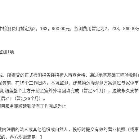
检测费用暂定为2，163，900.00元，监测费用暂定为2，233，860.88
监测1项
完成、所提交的正式检测报告经招标人审查合格、通过地基基础工程验收时
测服务前，在15个工作日内，基坑监测、建筑物沉降观测方案通过专家评
务期涵盖整个土方开挖至室外外墙回填完成（暂定5个月），边坡永久支护
后2年（暂定26个月）。
项目服务期顺延到所有工作完成为止
国境内注册的法人或其他组织或自然人，投标时提交有效的营业执照（或事
标的，各方均需满足。】