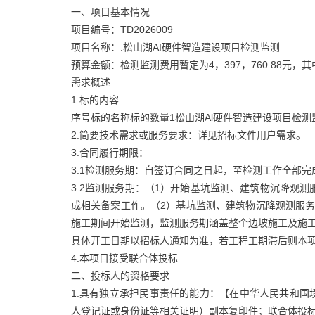
一、项目基本情况
项目编号：TD2026009
项目名称：:松山湖AI硬件智造建设项目检测监测
预算金额：检测监测费用暂定为4，397，760.88元，其中
需求概述
1.标的内容
序号标的名称标的数量1松山湖Al硬件智造建设项目检测
2.简要技术需求或服务要求：详见招标文件用户需求。
3.合同履行期限：
3.1检测服务期：自签订合同之日起，至检测工作全部
3.2监测服务期：（1）开始基坑监测、建筑物沉降观
成相关备案工作。（2）基坑监测、建筑物沉降观测服
施工期间开始监测，监测服务期涵盖整个边坡施工及施工
具体开工日期以招标人通知为准，若工程工期滞后则本
4.本项目接受联合体投标
二、投标人的资格要求
1.具有独立承担民事责任的能力：【在中华人民共和
人登记证或身份证等相关证明）副本复印件；联合体投