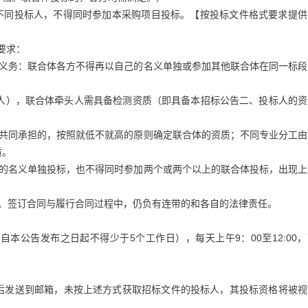
的不同投标人，不得同时参加本采购项目投标。【按投标文件格式要求提供
要求：
和义务：联合体各方不得再以自己的名义单独或参加其他联合体在同一标段
头人），联合体牵头人需具备检测资质（即具备本招标公告二、投标人的资
位共同承担的，按照就低不就高的原则确定联合体的资质；不同专业分工由
质。
己的名义单独投标，也不得同时参加两个或两个以上的联合体投标，出现上
标、签订合同与履行合同过程中，仍负有连带的和各自的法律责任。
供期限自本公告发布之日起不得少于5个工作日），每天上午9：00至12:00
后发送到邮箱，未按上述方式获取招标文件的投标人，其投标资格将被视