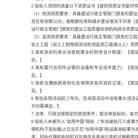
2.投标人须同时具备以下资质证书【提供资质证书复印
（1）检测资质要求：具备建设行政主管部门颁发的建
且在有效期以内；或根据住房和城乡建设部关于印发《建
设行政主管部门颁发的建设工程质量检测机构综合资质
（2）监测资质要求：具备建设行政主管部门颁发的工
岩土工程（岩土工程物探测试检测监测乙级或以上）资
3.具有良好的商业信誉和健全的财务会计制度：【按
足。】
4.具有履行合同所必需的设备和专业技术能力；【按
足。】
5.有依法缴纳税收和社会保障资金的良好记录；【按
足。】
6.参加采购活动前三年内，在经营活动中没有重大违
方均需满足。】
7.法律、行政法规规定的其他条件；联合体投标的，各
8.投标人未被列入“信用中国”网站（“失信被执行人或
理机构于投标截止日当天在“信用中国”网站查询结果
录；招标代理机构同时对信用信息查询记录和证据截图