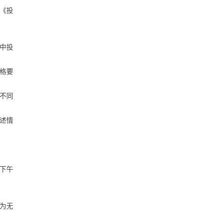
《投
中投
格要
不同
述情
，下午
为无