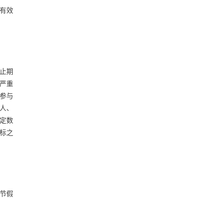
有效
止期
“严重
止参与
人、
认定数
开标之
，节假