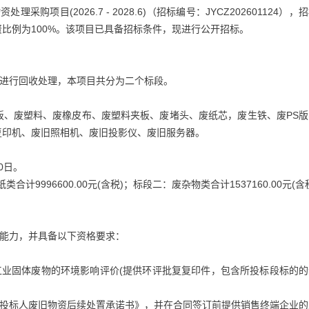
理采购项目(2026.7 - 2028.6)（招标编号：JYCZ202601124），
比例为100%。该项目已具备招标条件，现进行公开招标。
资进行回收处理，本项目共分为二个标段。
板、废塑料、废橡皮布、废塑料夹板、废堵头、废纸芯，废生铁、废PS版
复印机、废旧照相机、废旧投影仪、废旧服务器。
30日。
纸类合计9996600.00元(含税)；标段二：废杂物类合计1537160.00元(含
务能力，并具备以下资格要求：
工业固体废物的环境影响评价(提供环评批复复印件，包含所投标段标的的
《投标人废旧物资后续处置承诺书》，并在合同签订前提供销售终端企业的