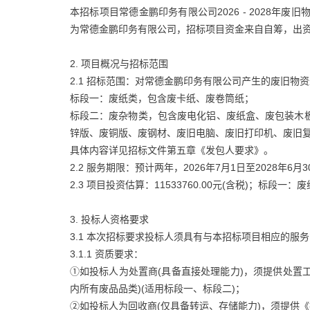
本招标项目常德金鹏印务有限公司2026 - 2028年废旧物资处
为常德金鹏印务有限公司，招标项目资金来自自筹，出资
2. 项目概况与招标范围
2.1 招标范围：对常德金鹏印务有限公司产生的废旧物
标段一：废纸类，包含废卡纸、废卷筒纸；
标段二：废杂物类，包含废电化铝、废纸盒、废包装木
锌版、废铜版、废钢材、废旧电脑、废旧打印机、废旧
具体内容详见招标文件第五章《发包人要求》。
2.2 服务期限：预计两年，2026年7月1日至2028年6月
2.3 项目投资估算：11533760.00元(含税)；标段一：废
3. 投标人资格要求
3.1 本次招标要求投标人须具有与本招标项目相应的服
3.1.1 资质要求：
①如投标人为处置商(具备直接处理能力)，须提供处置
内所有废品品类)(适用标段一、标段二)；
②如投标人为回收商(仅具备转运、存储能力)，须提供