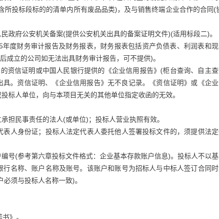
含所投标段标的的清单内所有废品品类)，及与销售终端企业合作的合同(
民政府公安机关备案(提供公安机关出具的备案证明文件)(适用标段二)。
2025年度财务审计报告及财务报表，财务报表包括资产负债表、利润表和
1日后成立的公司如无法出具财务审计报告，可不提供)。
出具的资信证明或中国人民银行提供的《企业信用报告》(柜台查询、自主
内出具。资信证明、《企业信用报告》无不良记录。《资信证明》或《企业
或投标人单位，向与本项目无关的其他单位指定收函的无效。
承担民事责任的法人(或单位)；投标人营业执照有效。
代表人身份证；投标人法定代表人委托他人签署投标文件的，须提供法定
。
编号(参考第六章投标文件格式：企业基本存款账户信息)。投标人不以基
银行名称、账户名称及账号。该账户和账号为招标人与中标人签订合同时
户必须与投标人名称一致)。
诺书》。