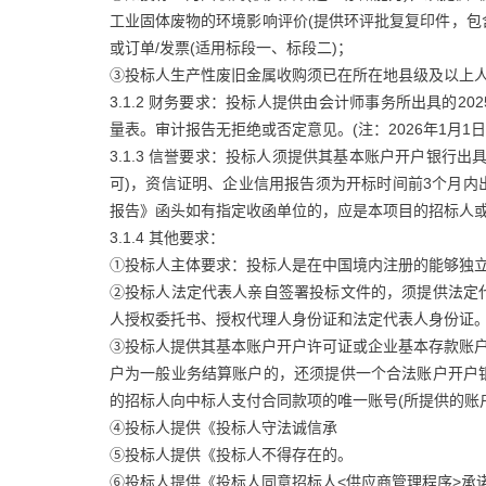
工业固体废物的环境影响评价(提供环评批复复印件，包
或订单/发票(适用标段一、标段二)；
③投标人生产性废旧金属收购须已在所在地县级及以上人
3.1.2 财务要求：投标人提供由会计师事务所出具的
量表。审计报告无拒绝或否定意见。(注：2026年1月
3.1.3 信誉要求：投标人须提供其基本账户开户银行
可)，资信证明、企业信用报告须为开标时间前3个月
报告》函头如有指定收函单位的，应是本项目的招标人
3.1.4 其他要求：
①投标人主体要求：投标人是在中国境内注册的能够独立
②投标人法定代表人亲自签署投标文件的，须提供法定
人授权委托书、授权代理人身份证和法定代表人身份证
③投标人提供其基本账户开户许可证或企业基本存款账户
户为一般业务结算账户的，还须提供一个合法账户开户
的招标人向中标人支付合同款项的唯一账号(所提供的账
④投标人提供《投标人守法诚信承
⑤投标人提供《投标人不得存在的。
⑥投标人提供《投标人同意招标人<供应商管理程序>承