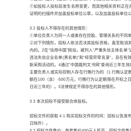
⑦如投标人投标前发生名称变更，而其他相关资料正在
证明的扫描件并加盖投标单位公章，以及加盖投标单位
3.2 投标人不得存在的其他情形：
①单位负责人为同一人或者存在控股、管理关系的不同
②对下列情形，招标人依法否决其投标资格，直至取消
内的。2在“信用中国”网站，被列入“严重失信主体名单
违法失信企业名单(黑名单)”和“经营异常名录”，且在
新采购活动的。4通过“中国裁判文书网”查询近三年生
主要负责人或实际控制人存在行贿行为的（1.行贿认定
额在100（含）-500万元，行贿行为认定期限在开标之
日近三年的）。3法律规定不得存在的其他情形。
3.3 本次招标不接受联合体投标。
招标文件的获取 4.1 购买招标文件的时间：招标公告发布之日起至
日除外）。
4.2 招标文件售价：每套售价400元人民币，招标文件