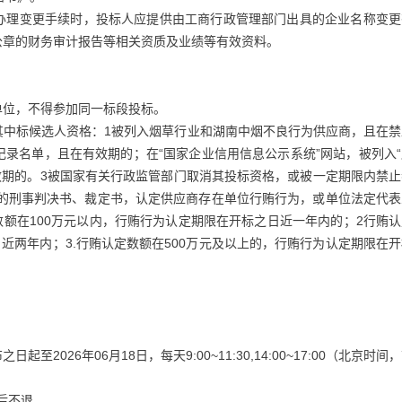
办理变更手续时，投标人应提供由工商行政管理部门出具的企业名称变更
公章的财务审计报告等相关资质及业绩等有效资料。
单位，不得参加同一标段投标。
其中标候选人资格：1被列入烟草行业和湖南中烟不良行为供应商，且在禁
”记录名单，且在有效期的；在“国家企业信用信息公示系统”网站，被列入
有效期的。3被国家有关行政监管部门取消其投标资格，或被一定期限内禁
效的刑事判决书、裁定书，认定供应商存在单位行贿行为，或单位法定代表
数额在100万元以内，行贿行为认定期限在开标之日近一年内的；2行贿
日近两年内；3.行贿认定数额在500万元及以上的，行贿行为认定期限在
2026年06月18日，每天9:00~11:30,14:00~17:00（北京时间
售后不退。